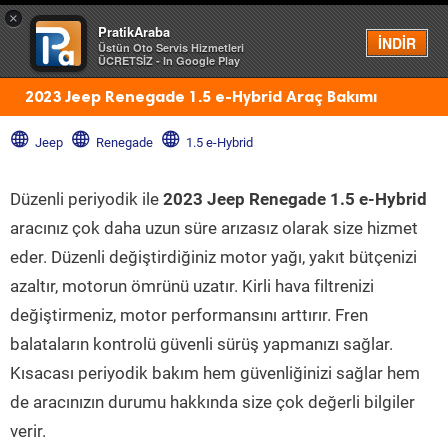
×
PratikAraba
Menü
İNDİR
Üstün Oto Servis Hizmetleri
ÜCRETSİZ - In Google Play
2023 Jeep Renegade 1.5 e-Hybrid Araç Bakımı
Jeep
Renegade
1.5 e-Hybrid
Düzenli periyodik ile
2023 Jeep Renegade 1.5 e-Hybrid
aracınız çok daha uzun süre arızasız olarak size hizmet
eder. Düzenli değiştirdiğiniz motor yağı, yakıt bütçenizi
azaltır, motorun ömrünü uzatır. Kirli hava filtrenizi
değiştirmeniz, motor performansını arttırır. Fren
balataların kontrolü güvenli sürüş yapmanızı sağlar.
Kısacası periyodik bakım hem güvenliğinizi sağlar hem
de aracınızın durumu hakkında size çok değerli bilgiler
verir.