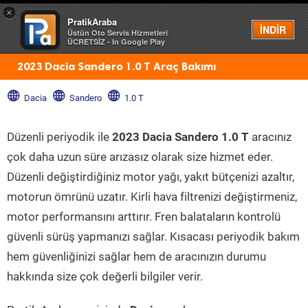
×
PratikAraba
Menü
İNDİR
Üstün Oto Servis Hizmetleri
ÜCRETSİZ - In Google Play
2023 Dacia Sandero 1.0 T Araç Bakımı
Dacia
Sandero
1.0 T
Düzenli periyodik ile
2023 Dacia Sandero 1.0 T
aracınız
çok daha uzun süre arızasız olarak size hizmet eder.
Düzenli değiştirdiğiniz motor yağı, yakıt bütçenizi azaltır,
motorun ömrünü uzatır. Kirli hava filtrenizi değiştirmeniz,
motor performansını arttırır. Fren balataların kontrolü
güvenli sürüş yapmanızı sağlar. Kısacası periyodik bakım
hem güvenliğinizi sağlar hem de aracınızın durumu
hakkında size çok değerli bilgiler verir.