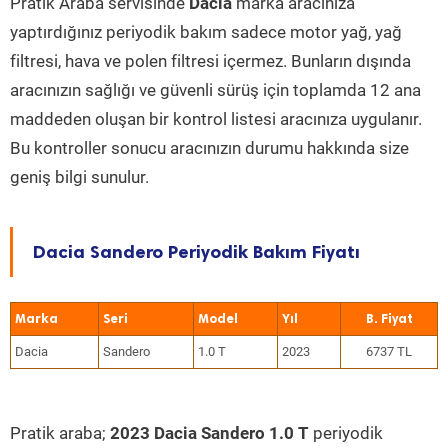
Pratik Araba servisinde
Dacia
marka aracınıza
yaptırdığınız periyodik bakım sadece motor yağ, yağ
filtresi, hava ve polen filtresi içermez. Bunların dışında
aracınızın sağlığı ve güvenli sürüş için toplamda 12 ana
maddeden oluşan bir kontrol listesi aracınıza uygulanır.
Bu kontroller sonucu aracınızın durumu hakkında size
geniş bilgi sunulur.
Dacia Sandero Periyodik Bakım Fiyatı
Marka
Seri
Model
Yıl
Dacia
Sandero
1.0 T
2023
6737 TL
Pratik araba;
2023 Dacia Sandero 1.0 T
periyodik