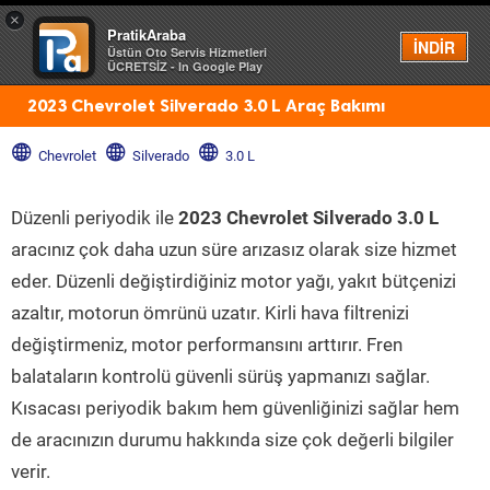
×
PratikAraba
Menü
İNDİR
Üstün Oto Servis Hizmetleri
ÜCRETSİZ - In Google Play
2023 Chevrolet Silverado 3.0 L Araç Bakımı
Chevrolet
Silverado
3.0 L
Düzenli periyodik ile
2023 Chevrolet Silverado 3.0 L
aracınız çok daha uzun süre arızasız olarak size hizmet
eder. Düzenli değiştirdiğiniz motor yağı, yakıt bütçenizi
azaltır, motorun ömrünü uzatır. Kirli hava filtrenizi
değiştirmeniz, motor performansını arttırır. Fren
balataların kontrolü güvenli sürüş yapmanızı sağlar.
Kısacası periyodik bakım hem güvenliğinizi sağlar hem
de aracınızın durumu hakkında size çok değerli bilgiler
verir.