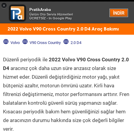
×
PratikAraba
Menü
İNDİR
Üstün Oto Servis Hizmetleri
ÜCRETSİZ - In Google Play
2022 Volvo V90 Cross Country 2.0 D4 Araç Bakımı
Volvo
V90 Cross Country
2.0 D4
Düzenli periyodik ile
2022 Volvo V90 Cross Country 2.0
D4
aracınız çok daha uzun süre arızasız olarak size
hizmet eder. Düzenli değiştirdiğiniz motor yağı, yakıt
bütçenizi azaltır, motorun ömrünü uzatır. Kirli hava
filtrenizi değiştirmeniz, motor performansını arttırır. Fren
balataların kontrolü güvenli sürüş yapmanızı sağlar.
Kısacası periyodik bakım hem güvenliğinizi sağlar hem
de aracınızın durumu hakkında size çok değerli bilgiler
verir.