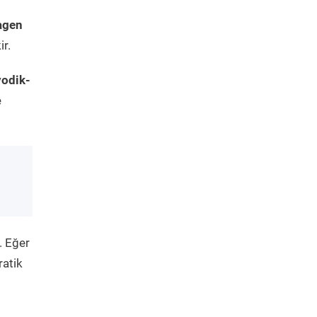
agen
ir.
yodik-
e
. Eğer
ratik