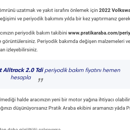
ömrünü uzatmak ve yakıt israfını önlemek için
2022 Volksw
ğişimi ve periyodik bakımını yılda bir kez yaptırmanız gerek
cınızın periyodik bakım takibini
www.pratikaraba.com/peri
e görüntülersiniz. Periyodik bakımda değişen malzemeleri v
 izleyebilirsiniz.
Alltrack 2.0 Tdi
periyodik bakım fiyatını hemen
hesapla
”
diği halde aracınızın yeni bir motor yağına ihtiyacı olabilir
ğınızı düşünüyorsanız Pratik Araba ekibini aramanızı yâda P
an daha gürültülü çalışıyorsa