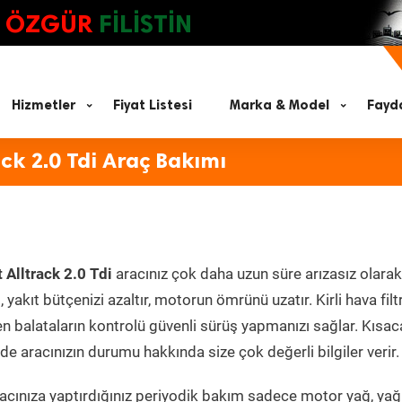
ÖZGÜR
FİLİSTİN
Hizmetler
Fiyat Listesi
Marka & Model
Fayda
ck 2.0 Tdi Araç Bakımı
Alltrack 2.0 Tdi
aracınız çok daha uzun süre arızasız olarak
yakıt bütçenizi azaltır, motorun ömrünü uzatır. Kirli hava filt
en balataların kontrolü güvenli sürüş yapmanızı sağlar. Kısac
e aracınızın durumu hakkında size çok değerli bilgiler verir.
cınıza yaptırdığınız periyodik bakım sadece motor yağ, yağ