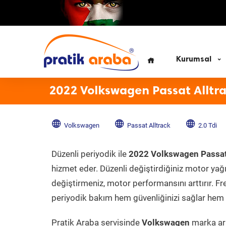
Kurumsal
2022 Volkswagen Passat Alltra
Volkswagen
Passat Alltrack
2.0 Tdi
Düzenli periyodik ile
2022 Volkswagen Passat 
hizmet eder. Düzenli değiştirdiğiniz motor yağı, 
değiştirmeniz, motor performansını arttırır. Fr
periyodik bakım hem güvenliğinizi sağlar hem d
Pratik Araba servisinde
Volkswagen
marka ara