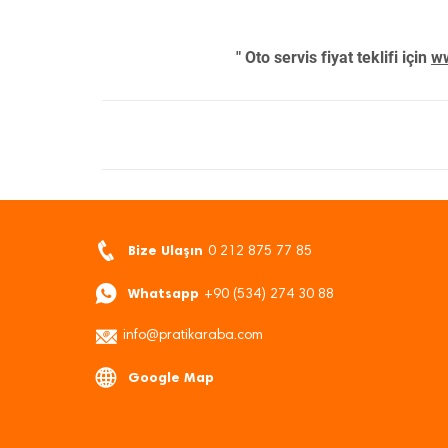
" Oto servis fiyat teklifi için
ww
Bize Ulaşın
0 212 875 77 85
Whatsapp
+90 (534) 274 30 88
info@pratikaraba.com
Google Map