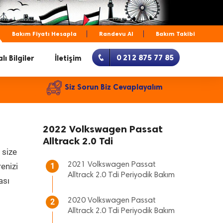
Bakım Fiyatı Hesapla
Randevu Al
Bakım Takibi
0 212 875 77 85
lı Bilgiler
İletişim
Siz Sorun Biz Cevaplayalım
2022 Volkswagen Passat
Alltrack 2.0 Tdi
 size
2021 Volkswagen Passat
renizi
1
Alltrack 2.0 Tdi Periyodik Bakım
ası
2020 Volkswagen Passat
2
Alltrack 2.0 Tdi Periyodik Bakım