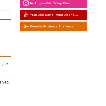
Instagram'da Takip Edin
Youtube Kanalımıza Abone
Olun
Google Business Sayfamız
geçse
r yağ,