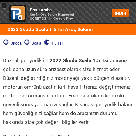
×
PratikAraba
Menü
İNDİR
Üstün Oto Servis Hizmetleri
ÜCRETSİZ - In Google Play
2022 Skoda Scala 1.5 Tsi Araç Bakımı
Skoda
Scala
1.5 Tsi
Düzenli periyodik ile
2022 Skoda Scala 1.5 Tsi
aracınız
çok daha uzun süre arızasız olarak size hizmet eder.
Düzenli değiştirdiğiniz motor yağı, yakıt bütçenizi azaltır,
motorun ömrünü uzatır. Kirli hava filtrenizi değiştirmeniz,
motor performansını arttırır. Fren balataların kontrolü
güvenli sürüş yapmanızı sağlar. Kısacası periyodik bakım
hem güvenliğinizi sağlar hem de aracınızın durumu
hakkında size çok değerli bilgiler verir.