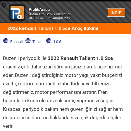
×
PratikAraba
Menü
İNDİR
Üstün Oto Servis Hizmetleri
ÜCRETSİZ - In Google Play
2022 Renault Taliant 1.0 Sce Araç Bakımı
Renault
Taliant
1.0 Sce
Düzenli periyodik ile
2022 Renault Taliant 1.0 Sce
aracınız çok daha uzun süre arızasız olarak size hizmet
eder. Düzenli değiştirdiğiniz motor yağı, yakıt bütçenizi
azaltır, motorun ömrünü uzatır. Kirli hava filtrenizi
değiştirmeniz, motor performansını arttırır. Fren
balataların kontrolü güvenli sürüş yapmanızı sağlar.
Kısacası periyodik bakım hem güvenliğinizi sağlar hem
de aracınızın durumu hakkında size çok değerli bilgiler
verir.