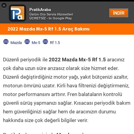
×
PratikAraba
Menü
İNDİR
Üstün Oto Servis Hizmetleri
ÜCRETSİZ - In Google Play
2022 Mazda Mx-5 Rf 1.5 Araç Bakımı
Mazda
Mx-5
Rf 1.5
Düzenli periyodik ile
2022 Mazda Mx-5 Rf 1.5
aracınız
çok daha uzun süre arızasız olarak size hizmet eder.
Düzenli değiştirdiğiniz motor yağı, yakıt bütçenizi azaltır,
motorun ömrünü uzatır. Kirli hava filtrenizi değiştirmeniz,
motor performansını arttırır. Fren balataların kontrolü
güvenli sürüş yapmanızı sağlar. Kısacası periyodik bakım
hem güvenliğinizi sağlar hem de aracınızın durumu
hakkında size çok değerli bilgiler verir.