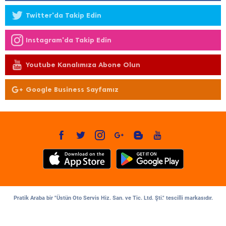
Twitter'da Takip Edin
Instagram'da Takip Edin
Youtube Kanalımıza Abone Olun
Google Business Sayfamız
Pratik Araba bir "Üstün Oto Servis Hiz. San. ve Tic. Ltd. Şti." tescilli markasıdır.