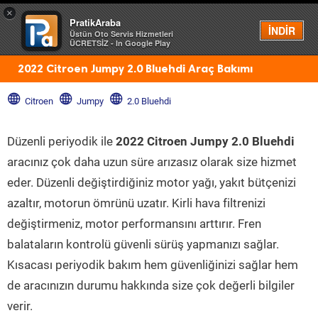
×
PratikAraba
Menü
İNDİR
Üstün Oto Servis Hizmetleri
ÜCRETSİZ - In Google Play
2022 Citroen Jumpy 2.0 Bluehdi Araç Bakımı
Citroen
Jumpy
2.0 Bluehdi
Düzenli periyodik ile
2022 Citroen Jumpy 2.0 Bluehdi
aracınız çok daha uzun süre arızasız olarak size hizmet
eder. Düzenli değiştirdiğiniz motor yağı, yakıt bütçenizi
azaltır, motorun ömrünü uzatır. Kirli hava filtrenizi
değiştirmeniz, motor performansını arttırır. Fren
balataların kontrolü güvenli sürüş yapmanızı sağlar.
Kısacası periyodik bakım hem güvenliğinizi sağlar hem
de aracınızın durumu hakkında size çok değerli bilgiler
verir.