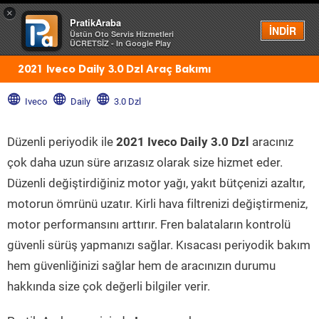
×
PratikAraba
Menü
İNDİR
Üstün Oto Servis Hizmetleri
ÜCRETSİZ - In Google Play
2021 Iveco Daily 3.0 Dzl Araç Bakımı
Iveco
Daily
3.0 Dzl
Düzenli periyodik ile
2021 Iveco Daily 3.0 Dzl
aracınız
çok daha uzun süre arızasız olarak size hizmet eder.
Düzenli değiştirdiğiniz motor yağı, yakıt bütçenizi azaltır,
motorun ömrünü uzatır. Kirli hava filtrenizi değiştirmeniz,
motor performansını arttırır. Fren balataların kontrolü
güvenli sürüş yapmanızı sağlar. Kısacası periyodik bakım
hem güvenliğinizi sağlar hem de aracınızın durumu
hakkında size çok değerli bilgiler verir.