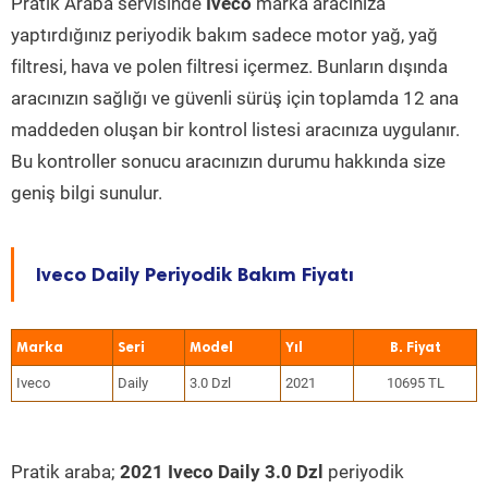
Pratik Araba servisinde
Iveco
marka aracınıza
yaptırdığınız periyodik bakım sadece motor yağ, yağ
filtresi, hava ve polen filtresi içermez. Bunların dışında
aracınızın sağlığı ve güvenli sürüş için toplamda 12 ana
maddeden oluşan bir kontrol listesi aracınıza uygulanır.
Bu kontroller sonucu aracınızın durumu hakkında size
geniş bilgi sunulur.
Iveco Daily Periyodik Bakım Fiyatı
Marka
Seri
Model
Yıl
Iveco
Daily
3.0 Dzl
2021
10695 TL
Pratik araba;
2021 Iveco Daily 3.0 Dzl
periyodik