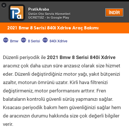
×
PratikAraba
Menü
İNDİR
Üstün Oto Servis Hizmetleri
ÜCRETSİZ - In Google Play
2021 Bmw 8 Serisi 840i Xdrive Araç Bakımı
Bmw
8 Serisi
840i Xdrive
Düzenli periyodik ile
2021 Bmw 8 Serisi 840i Xdrive
aracınız çok daha uzun süre arızasız olarak size hizmet
eder. Düzenli değiştirdiğiniz motor yağı, yakıt bütçenizi
azaltır, motorun ömrünü uzatır. Kirli hava filtrenizi
değiştirmeniz, motor performansını arttırır. Fren
balataların kontrolü güvenli sürüş yapmanızı sağlar.
Kısacası periyodik bakım hem güvenliğinizi sağlar hem
de aracınızın durumu hakkında size çok değerli bilgiler
verir.