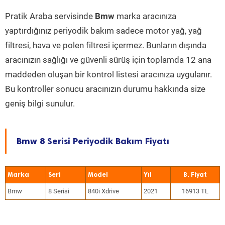
Pratik Araba servisinde
Bmw
marka aracınıza
yaptırdığınız periyodik bakım sadece motor yağ, yağ
filtresi, hava ve polen filtresi içermez. Bunların dışında
aracınızın sağlığı ve güvenli sürüş için toplamda 12 ana
maddeden oluşan bir kontrol listesi aracınıza uygulanır.
Bu kontroller sonucu aracınızın durumu hakkında size
geniş bilgi sunulur.
Bmw 8 Serisi Periyodik Bakım Fiyatı
Marka
Seri
Model
Yıl
Bmw
8 Serisi
840i Xdrive
2021
16913 TL