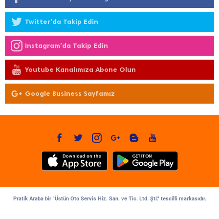
Twitter'da Takip Edin
Instagram'da Takip Edin
Youtube Kanalımıza Abone Olun
Google Business Sayfamız
Pratik Araba bir "Üstün Oto Servis Hiz. San. ve Tic. Ltd. Şti." tescilli markasıdır.