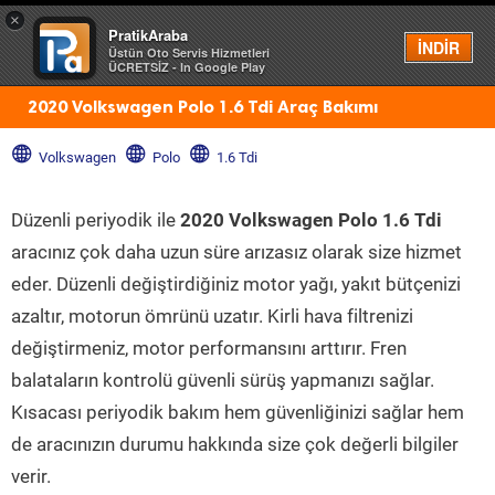
×
PratikAraba
Menü
İNDİR
Üstün Oto Servis Hizmetleri
ÜCRETSİZ - In Google Play
2020 Volkswagen Polo 1.6 Tdi Araç Bakımı
Volkswagen
Polo
1.6 Tdi
Düzenli periyodik ile
2020 Volkswagen Polo 1.6 Tdi
aracınız çok daha uzun süre arızasız olarak size hizmet
eder. Düzenli değiştirdiğiniz motor yağı, yakıt bütçenizi
azaltır, motorun ömrünü uzatır. Kirli hava filtrenizi
değiştirmeniz, motor performansını arttırır. Fren
balataların kontrolü güvenli sürüş yapmanızı sağlar.
Kısacası periyodik bakım hem güvenliğinizi sağlar hem
de aracınızın durumu hakkında size çok değerli bilgiler
verir.