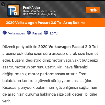
×
PratikAraba
Menü
İNDİR
Üstün Oto Servis Hizmetleri
ÜCRETSİZ - In Google Play
2020 Volkswagen Passat 2.0 Tdi Araç Bakımı
Volkswagen
Passat
2.0 Tdi
Düzenli periyodik ile
2020 Volkswagen Passat 2.0 Tdi
aracınız çok daha uzun süre arızasız olarak size hizmet
eder. Düzenli değiştirdiğiniz motor yağı, yakıt bütçenizi
azaltır, motorun ömrünü uzatır. Kirli hava filtrenizi
değiştirmeniz, motor performansını arttırır. Fren
balataların kontrolü güvenli sürüş yapmanızı sağlar.
Kısacası periyodik bakım hem güvenliğinizi sağlar hem
de aracınızın durumu hakkında size çok değerli bilgiler
verir.