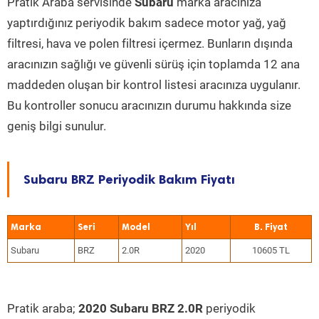
Pratik Araba servisinde
Subaru
marka aracınıza
yaptırdığınız periyodik bakım sadece motor yağ, yağ
filtresi, hava ve polen filtresi içermez. Bunların dışında
aracınızın sağlığı ve güvenli sürüş için toplamda 12 ana
maddeden oluşan bir kontrol listesi aracınıza uygulanır.
Bu kontroller sonucu aracınızın durumu hakkında size
geniş bilgi sunulur.
Subaru BRZ Periyodik Bakım Fiyatı
Marka
Seri
Model
Yıl
Subaru
BRZ
2.0R
2020
10605 TL
Pratik araba;
2020 Subaru BRZ 2.0R
periyodik