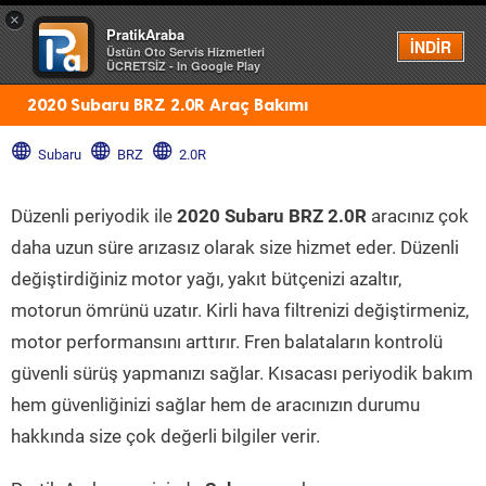
×
PratikAraba
Menü
İNDİR
Üstün Oto Servis Hizmetleri
ÜCRETSİZ - In Google Play
2020 Subaru BRZ 2.0R Araç Bakımı
Subaru
BRZ
2.0R
Düzenli periyodik ile
2020 Subaru BRZ 2.0R
aracınız çok
daha uzun süre arızasız olarak size hizmet eder. Düzenli
değiştirdiğiniz motor yağı, yakıt bütçenizi azaltır,
motorun ömrünü uzatır. Kirli hava filtrenizi değiştirmeniz,
motor performansını arttırır. Fren balataların kontrolü
güvenli sürüş yapmanızı sağlar. Kısacası periyodik bakım
hem güvenliğinizi sağlar hem de aracınızın durumu
hakkında size çok değerli bilgiler verir.