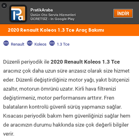
×
PratikAraba
Menü
İNDİR
Üstün Oto Servis Hizmetleri
ÜCRETSİZ - In Google Play
2020 Renault Koleos 1.3 Tce Araç Bakımı
Renault
Koleos
1.3 Tce
Düzenli periyodik ile
2020 Renault Koleos 1.3 Tce
aracınız çok daha uzun süre arızasız olarak size hizmet
eder. Düzenli değiştirdiğiniz motor yağı, yakıt bütçenizi
azaltır, motorun ömrünü uzatır. Kirli hava filtrenizi
değiştirmeniz, motor performansını arttırır. Fren
balataların kontrolü güvenli sürüş yapmanızı sağlar.
Kısacası periyodik bakım hem güvenliğinizi sağlar hem
de aracınızın durumu hakkında size çok değerli bilgiler
verir.