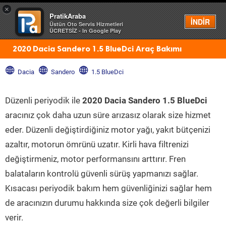
×
PratikAraba
Menü
İNDİR
Üstün Oto Servis Hizmetleri
ÜCRETSİZ - In Google Play
2020 Dacia Sandero 1.5 BlueDci Araç Bakımı
Dacia
Sandero
1.5 BlueDci
Düzenli periyodik ile
2020 Dacia Sandero 1.5 BlueDci
aracınız çok daha uzun süre arızasız olarak size hizmet
eder. Düzenli değiştirdiğiniz motor yağı, yakıt bütçenizi
azaltır, motorun ömrünü uzatır. Kirli hava filtrenizi
değiştirmeniz, motor performansını arttırır. Fren
balataların kontrolü güvenli sürüş yapmanızı sağlar.
Kısacası periyodik bakım hem güvenliğinizi sağlar hem
de aracınızın durumu hakkında size çok değerli bilgiler
verir.