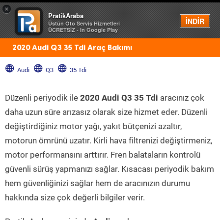
×
PratikAraba
Menü
İNDİR
Üstün Oto Servis Hizmetleri
ÜCRETSİZ - In Google Play
2020 Audi Q3 35 Tdi Araç Bakımı
Audi
Q3
35 Tdi
Düzenli periyodik ile
2020 Audi Q3 35 Tdi
aracınız çok
daha uzun süre arızasız olarak size hizmet eder. Düzenli
değiştirdiğiniz motor yağı, yakıt bütçenizi azaltır,
motorun ömrünü uzatır. Kirli hava filtrenizi değiştirmeniz,
motor performansını arttırır. Fren balataların kontrolü
güvenli sürüş yapmanızı sağlar. Kısacası periyodik bakım
hem güvenliğinizi sağlar hem de aracınızın durumu
hakkında size çok değerli bilgiler verir.