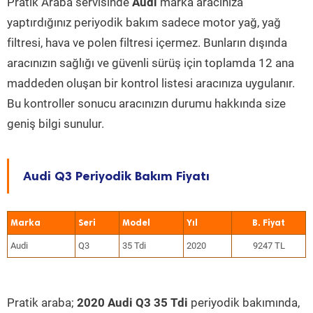
Pratik Araba servisinde
Audi
marka aracınıza
yaptırdığınız periyodik bakım sadece motor yağ, yağ
filtresi, hava ve polen filtresi içermez. Bunların dışında
aracınızın sağlığı ve güvenli sürüş için toplamda 12 ana
maddeden oluşan bir kontrol listesi aracınıza uygulanır.
Bu kontroller sonucu aracınızın durumu hakkında size
geniş bilgi sunulur.
Audi Q3 Periyodik Bakım Fiyatı
Marka
Seri
Model
Yıl
Audi
Q3
35 Tdi
2020
9247 TL
Pratik araba;
2020 Audi Q3 35 Tdi
periyodik bakımında,