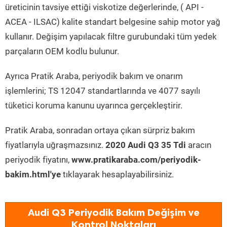
üreticinin tavsiye ettiği viskotize değerlerinde, ( API -
ACEA - ILSAC) kalite standart belgesine sahip motor yağ
kullanır. Değişim yapılacak filtre gurubundaki tüm yedek
parçaların OEM kodlu bulunur.
Ayrıca Pratik Araba, periyodik bakım ve onarım
işlemlerini; TS 12047 standartlarında ve 4077 sayılı
tüketici koruma kanunu uyarınca gerçekleştirir.
Pratik Araba, sonradan ortaya çıkan sürpriz bakım
fiyatlarıyla uğraşmazsınız.
2020 Audi Q3 35 Tdi
aracın
periyodik fiyatını,
www.pratikaraba.com/periyodik-
bakim.html'ye
tıklayarak hesaplayabilirsiniz.
Audi Q3 Periyodik Bakım Değişim ve
Kontrol Noktaları