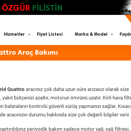
ÖZGÜR
FİLİSTİN
Hizmetler
Fiyat Listesi
Marka & Model
Fayda
attro Araç Bakımı
rid Quattro
aracınız çok daha uzun süre arızasız olarak size
yakıt bütçenizi azaltır, motorun ömrünü uzatır. Kirli hava filt
en balataların kontrolü güvenli sürüş yapmanızı sağlar. Kısac
e aracınızın durumu hakkında size çok değerli bilgiler verir.
aptırdığınız periyodik bakım sadece motor yağ, yağ filtresi,