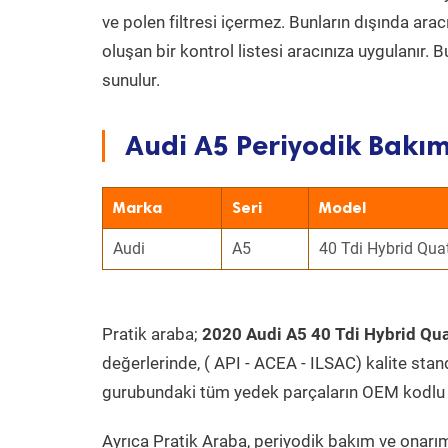
ve polen filtresi içermez. Bunların dışında ar
oluşan bir kontrol listesi aracınıza uygulanır.
sunulur.
Audi A5 Periyodik Bakım
Marka
Seri
Model
Audi
A5
40 Tdi Hybrid Qua
Pratik araba;
2020 Audi A5 40 Tdi Hybrid Qua
değerlerinde, ( API - ACEA - ILSAC) kalite stan
gurubundaki tüm yedek parçaların OEM kodlu 
Ayrıca Pratik Araba, periyodik bakım ve onarım