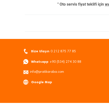
" Oto servis fiyat teklifi için
ww
Bize Ulaşın
0 212 875 77 85
Whatsapp
+90 (534) 274 30 88
info@pratikaraba.com
Google Map