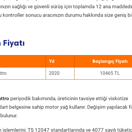
acınızın sağlığı ve güvenli sürüş için toplamda 12 ana madded
 Bu kontroller sonucu aracınızın durumu hakkında size geniş bi
 Fiyatı
Yıl
Başlangıç Fiyatı
ttro
2020
10465 TL
ttro
periyodik bakımında, üreticinin tavsiye ettiği viskotize
dart belgesine sahip motor yağ kullanır. Değişim yapılacak fi
bulunur.
 işlemlerini; TS 12047 standartlarında ve 4077 sayılı tüketic