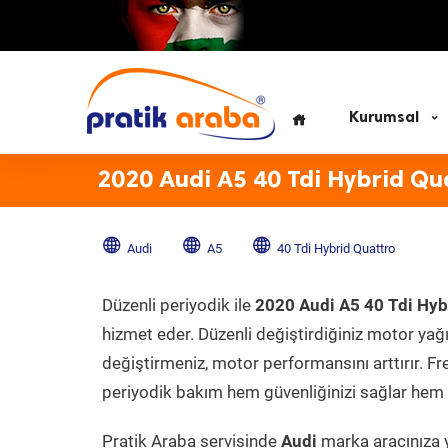
Kurumsal
2020 Audi A5 40 Tdi Hybrid Qu
Audi
A5
40 Tdi Hybrid Quattro
Düzenli periyodik ile
2020 Audi A5 40 Tdi Hyb
hizmet eder. Düzenli değiştirdiğiniz motor yağı, 
değiştirmeniz, motor performansını arttırır. Fr
periyodik bakım hem güvenliğinizi sağlar hem d
Pratik Araba servisinde
Audi
marka aracınıza y