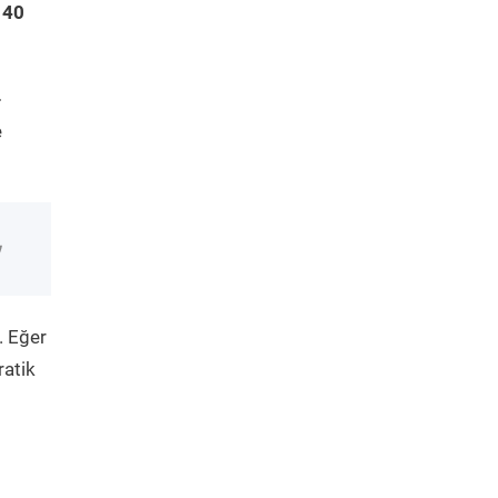
 40
-
e
. Eğer
ratik