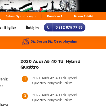
Bakım Fiyatı Hesapla
Randevu Al
Bakım Takibi
0 212 875 77 85
lı Bilgiler
İletişim
Siz Sorun Biz Cevaplayalım
2020 Audi A5 40 Tdi Hybrid
Quattro
2021 Audi A5 40 Tdi Hybrid
renizi
1
Quattro Periyodik Bakım
ası
2022 Audi A5 40 Tdi Hybrid
3
Quattro Periyodik Bakım
 hava