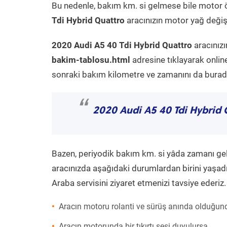
Bu nedenle, bakım km. si gelmese bile motor 
Tdi Hybrid Quattro
aracınızın motor yağ değişi
2020 Audi A5 40 Tdi Hybrid Quattro
aracınızı
bakim-tablosu.html
adresine tıklayarak onlin
sonraki bakım kilometre ve zamanını da buradan
“
2020 Audi A5 40 Tdi Hybrid 
Bazen, periyodik bakım km. si yâda zamanı gelme
aracınızda aşağıdaki durumlardan birini yaşadı
Araba servisini ziyaret etmenizi tavsiye ederiz.
Aracın motoru rolanti ve sürüş anında olduğund
Aracın motorunda bir tıkırtı sesi duyulursa