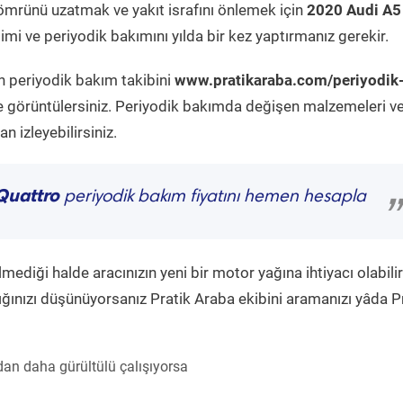
ömrünü uzatmak ve yakıt israfını önlemek için
2020 Audi A5
mi ve periyodik bakımını yılda bir kez yaptırmanız gerekir.
n periyodik bakım takibini
www.pratikaraba.com/periyodik
e görüntülersiniz. Periyodik bakımda değişen malzemeleri v
 izleyebilirsiniz.
Quattro
periyodik bakım fiyatını hemen hesapla
”
diği halde aracınızın yeni bir motor yağına ihtiyacı olabilir
ğınızı düşünüyorsanız Pratik Araba ekibini aramanızı yâda P
an daha gürültülü çalışıyorsa