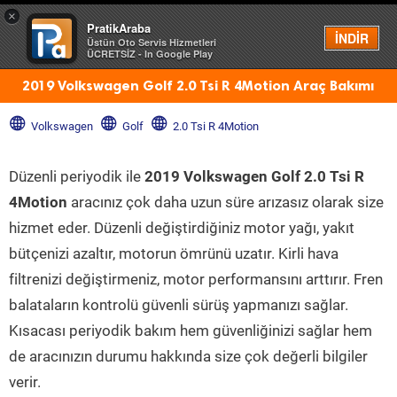
×
PratikAraba
Menü
İNDİR
Üstün Oto Servis Hizmetleri
ÜCRETSİZ - In Google Play
2019 Volkswagen Golf 2.0 Tsi R 4Motion Araç Bakımı
Volkswagen
Golf
2.0 Tsi R 4Motion
Düzenli periyodik ile
2019 Volkswagen Golf 2.0 Tsi R
4Motion
aracınız çok daha uzun süre arızasız olarak size
hizmet eder. Düzenli değiştirdiğiniz motor yağı, yakıt
bütçenizi azaltır, motorun ömrünü uzatır. Kirli hava
filtrenizi değiştirmeniz, motor performansını arttırır. Fren
balataların kontrolü güvenli sürüş yapmanızı sağlar.
Kısacası periyodik bakım hem güvenliğinizi sağlar hem
de aracınızın durumu hakkında size çok değerli bilgiler
verir.