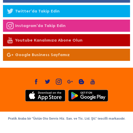
Twitter'da Takip Edin
Instagram'da Takip Edin
Youtube Kanalımıza Abone Olun
Google Business Sayfamız
Pratik Araba bir "Üstün Oto Servis Hiz. San. ve Tic. Ltd. Şti." tescilli markasıdır.