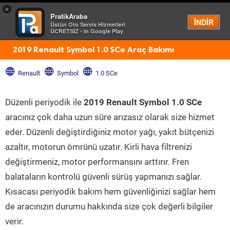
×
PratikAraba
Menü
İNDİR
Üstün Oto Servis Hizmetleri
ÜCRETSİZ - In Google Play
2019 Renault Symbol 1.0 SCe Araç Bakımı
Renault
Symbol
1.0 SCe
Düzenli periyodik ile
2019 Renault Symbol 1.0 SCe
aracınız çok daha uzun süre arızasız olarak size hizmet
eder. Düzenli değiştirdiğiniz motor yağı, yakıt bütçenizi
azaltır, motorun ömrünü uzatır. Kirli hava filtrenizi
değiştirmeniz, motor performansını arttırır. Fren
balataların kontrolü güvenli sürüş yapmanızı sağlar.
Kısacası periyodik bakım hem güvenliğinizi sağlar hem
de aracınızın durumu hakkında size çok değerli bilgiler
verir.