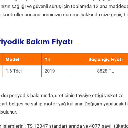
acınızın sağlığı ve güvenli sürüş için toplamda 12 ana madded
 Bu kontroller sonucu aracınızın durumu hakkında size geniş bi
iyodik Bakım Fiyatı
Model
Yıl
Başlangıç Fiyatı
1.6 Tdci
2019
8828 TL
Tdci
periyodik bakımında, üreticinin tavsiye ettiği viskotize
dart belgesine sahip motor yağ kullanır. Değişim yapılacak fi
bulunur.
 işlemlerini; TS 12047 standartlarında ve 4077 sayılı tüketic