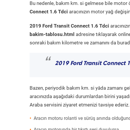
Bu nedenle, bakım km. si gelmese bile motor 
Connect 1.6 Tdci
aracınızın motor yağ değişimi
2019 Ford Transit Connect 1.6 Tdci
aracınızı
bakim-tablosu.html
adresine tıklayarak onlin
sonraki bakım kilometre ve zamanını da buradan
“
2019 Ford Transit Connect 1
Bazen, periyodik bakım km. si yâda zamanı gelme
aracınızda aşağıdaki durumlardan birini yaşadı
Araba servisini ziyaret etmenizi tavsiye ederiz.
Aracın motoru rolanti ve sürüş anında olduğund
Aracın motorunda bir tıkırtı sesi duyulursa