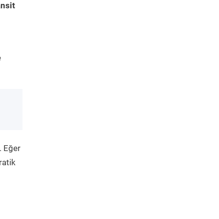
nsit
e
. Eğer
ratik