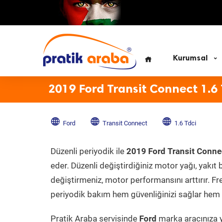
Kurumsal
2019 Ford Transit Connect 1.6
Ford
Transit Connect
1.6 Tdci
Düzenli periyodik ile
2019 Ford Transit Conne
eder. Düzenli değiştirdiğiniz motor yağı, yakıt b
değiştirmeniz, motor performansını arttırır. Fr
periyodik bakım hem güvenliğinizi sağlar hem d
Pratik Araba servisinde
Ford
marka aracınıza y