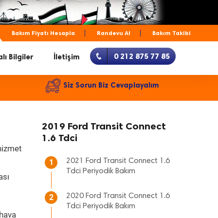
Bakım Fiyatı Hesapla
Randevu Al
Bakım Takibi
0 212 875 77 85
lı Bilgiler
İletişim
Siz Sorun Biz Cevaplayalım
2019 Ford Transit Connect
1.6 Tdci
 hizmet
2021 Ford Transit Connect 1.6
1
Tdci Periyodik Bakım
ası
2020 Ford Transit Connect 1.6
2
Tdci Periyodik Bakım
 hava