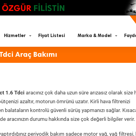
ÖZGÜR
FİLİSTİN
Hizmetler
Fiyat Listesi
Marka & Model
Fayda
 Tdci Araç Bakımı
ct 1.6 Tdci
aracınız çok daha uzun süre arızasız olarak size
ütçenizi azaltır, motorun ömrünü uzatır. Kirli hava filtrenizi
en balataların kontrolü güvenli sürüş yapmanızı sağlar. Kısac
e aracınızın durumu hakkında size çok değerli bilgiler verir.
aptırdığınız periyodik bakım sadece motor yağ, yağ filtresi,