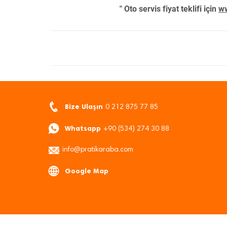
" Oto servis fiyat teklifi için
ww
Bize Ulaşın
0 212 875 77 85
Whatsapp
+90 (534) 274 30 88
info@pratikaraba.com
Google Map