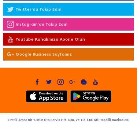
Twitter'da Takip Edin
Instagram'da Takip Edin
Youtube Kanalımıza Abone Olun
Google Business Sayfamız
Pratik Araba bir "Üstün Oto Servis Hiz. San. ve Tic. Ltd. Şti." tescilli markasıdır.