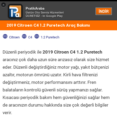
×
PratikAraba
Menü
İNDİR
Üstün Oto Servis Hizmetleri
ÜCRETSİZ - In Google Play
2019 Citroen C4 1.2 Puretech Araç Bakımı
Citroen
C4
1.2 Puretech
Düzenli periyodik ile
2019 Citroen C4 1.2 Puretech
aracınız çok daha uzun süre arızasız olarak size hizmet
eder. Düzenli değiştirdiğiniz motor yağı, yakıt bütçenizi
azaltır, motorun ömrünü uzatır. Kirli hava filtrenizi
değiştirmeniz, motor performansını arttırır. Fren
balataların kontrolü güvenli sürüş yapmanızı sağlar.
Kısacası periyodik bakım hem güvenliğinizi sağlar hem
de aracınızın durumu hakkında size çok değerli bilgiler
verir.