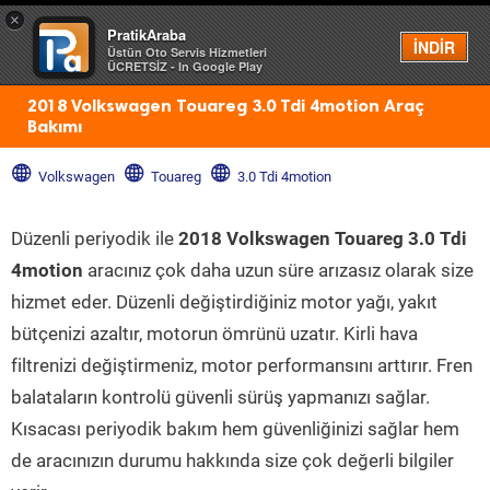
×
PratikAraba
Menü
İNDİR
Üstün Oto Servis Hizmetleri
ÜCRETSİZ - In Google Play
2018 Volkswagen Touareg 3.0 Tdi 4motion Araç
Bakımı
Volkswagen
Touareg
3.0 Tdi 4motion
Düzenli periyodik ile
2018 Volkswagen Touareg 3.0 Tdi
4motion
aracınız çok daha uzun süre arızasız olarak size
hizmet eder. Düzenli değiştirdiğiniz motor yağı, yakıt
bütçenizi azaltır, motorun ömrünü uzatır. Kirli hava
filtrenizi değiştirmeniz, motor performansını arttırır. Fren
balataların kontrolü güvenli sürüş yapmanızı sağlar.
Kısacası periyodik bakım hem güvenliğinizi sağlar hem
de aracınızın durumu hakkında size çok değerli bilgiler