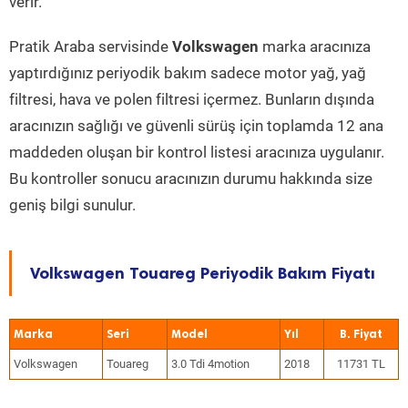
verir.
Pratik Araba servisinde
Volkswagen
marka aracınıza
yaptırdığınız periyodik bakım sadece motor yağ, yağ
filtresi, hava ve polen filtresi içermez. Bunların dışında
aracınızın sağlığı ve güvenli sürüş için toplamda 12 ana
maddeden oluşan bir kontrol listesi aracınıza uygulanır.
Bu kontroller sonucu aracınızın durumu hakkında size
geniş bilgi sunulur.
Volkswagen Touareg Periyodik Bakım Fiyatı
Marka
Seri
Model
Yıl
Volkswagen
Touareg
3.0 Tdi 4motion
2018
11731 TL