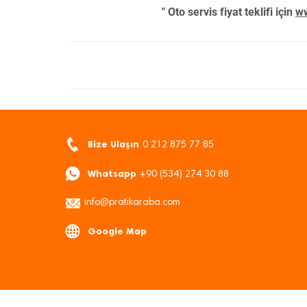
" Oto servis fiyat teklifi için
ww
Bize Ulaşın
0 212 875 77 85
Whatsapp
+90 (534) 274 30 88
info@pratikaraba.com
Google Map