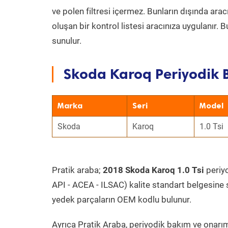
ve polen filtresi içermez. Bunların dışında ar
oluşan bir kontrol listesi aracınıza uygulanır.
sunulur.
Skoda Karoq Periyodik B
Marka
Seri
Model
Skoda
Karoq
1.0 Tsi
Pratik araba;
2018 Skoda Karoq 1.0 Tsi
periyo
API - ACEA - ILSAC) kalite standart belgesine 
yedek parçaların OEM kodlu bulunur.
Ayrıca Pratik Araba, periyodik bakım ve onarım