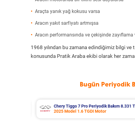
Araçta yanık yağ kokusu varsa
Aracın yakıt sarfiyatı artmışsa
Aracın performansında ve çekişinde zayıflama
1968 yılından bu zamana edindiğimiz bilgi ve 
konusunda Pratik Araba ekibi olarak her zaman
Bugün Periyodik 
kım 8.331 TL
Bmw 3 Serisi Periyodik Bakım 9.826
2012 Model 328i Motor