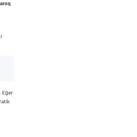
aroq
i
. Eğer
ratik