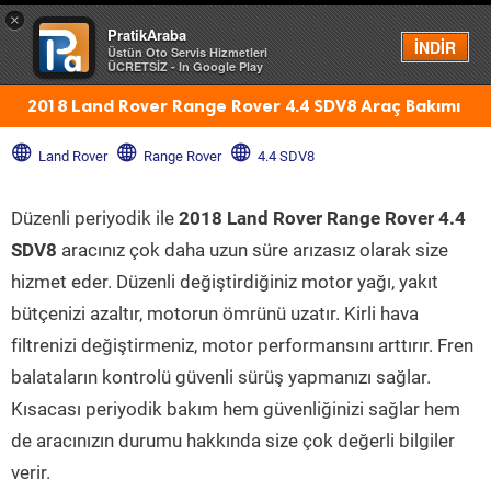
×
PratikAraba
Menü
İNDİR
Üstün Oto Servis Hizmetleri
ÜCRETSİZ - In Google Play
2018 Land Rover Range Rover 4.4 SDV8 Araç Bakımı
Land Rover
Range Rover
4.4 SDV8
Düzenli periyodik ile
2018 Land Rover Range Rover 4.4
SDV8
aracınız çok daha uzun süre arızasız olarak size
hizmet eder. Düzenli değiştirdiğiniz motor yağı, yakıt
bütçenizi azaltır, motorun ömrünü uzatır. Kirli hava
filtrenizi değiştirmeniz, motor performansını arttırır. Fren
balataların kontrolü güvenli sürüş yapmanızı sağlar.
Kısacası periyodik bakım hem güvenliğinizi sağlar hem
de aracınızın durumu hakkında size çok değerli bilgiler
verir.