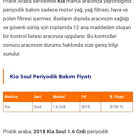
Pratik Araba servisinde
Kia
marka aracınıza yaptırdığınız
periyodik bakım sadece motor yağ, yağ filtresi, hava ve
polen filtresi içermez. Bunların dışında aracınızın sağlığı
ve güvenli sürüş için toplamda 12 ana maddeden oluşan
bir kontrol listesi aracınıza uygulanır. Bu kontroller
sonucu aracınızın durumu hakkında size geniş bilgi
sunulur.
Kia Soul Periyodik Bakım Fiyatı
Marka
Seri
Model
Yıl
Kia
Soul
1.6 Crdi
2018
8156 TL
Pratik araba;
2018 Kia Soul 1.6 Crdi
periyodik