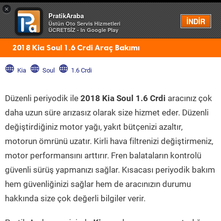
×
PratikAraba
Menü
İNDİR
Üstün Oto Servis Hizmetleri
ÜCRETSİZ - In Google Play
2018 Kia Soul 1.6 Crdi Araç Bakımı
Kia
Soul
1.6 Crdi
Düzenli periyodik ile
2018 Kia Soul 1.6 Crdi
aracınız çok
daha uzun süre arızasız olarak size hizmet eder. Düzenli
değiştirdiğiniz motor yağı, yakıt bütçenizi azaltır,
motorun ömrünü uzatır. Kirli hava filtrenizi değiştirmeniz,
motor performansını arttırır. Fren balataların kontrolü
güvenli sürüş yapmanızı sağlar. Kısacası periyodik bakım
hem güvenliğinizi sağlar hem de aracınızın durumu
hakkında size çok değerli bilgiler verir.