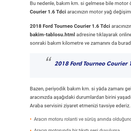
Bu nedenle, bakım km. si gelmese bile motor 
Courier 1.6 Tdci
aracınızın motor yağ değişimi 
2018 Ford Tourneo Courier 1.6 Tdci
aracınızı
bakim-tablosu.html
adresine tıklayarak onlin
sonraki bakım kilometre ve zamanını da buradan
“
2018 Ford Tourneo Courier 1
Bazen, periyodik bakım km. si yâda zamanı gelme
aracınızda aşağıdaki durumlardan birini yaşadı
Araba servisini ziyaret etmenizi tavsiye ederiz.
Aracın motoru rolanti ve sürüş anında olduğund
Aracın motorunda bir tıkırtı sesi duyulursa