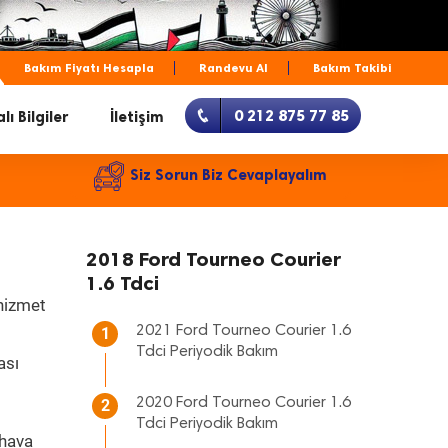
Bakım Fiyatı Hesapla
Randevu Al
Bakım Takibi
0 212 875 77 85
lı Bilgiler
İletişim
Siz Sorun Biz Cevaplayalım
2018 Ford Tourneo Courier
1.6 Tdci
 hizmet
2021 Ford Tourneo Courier 1.6
1
Tdci Periyodik Bakım
ası
2020 Ford Tourneo Courier 1.6
2
Tdci Periyodik Bakım
 hava