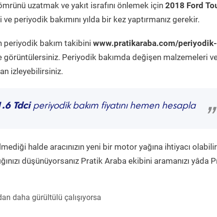
ömrünü uzatmak ve yakıt israfını önlemek için
2018 Ford To
ve periyodik bakımını yılda bir kez yaptırmanız gerekir.
n periyodik bakım takibini
www.pratikaraba.com/periyodik-
e görüntülersiniz. Periyodik bakımda değişen malzemeleri v
 izleyebilirsiniz.
.6 Tdci
periyodik bakım fiyatını hemen hesapla
”
diği halde aracınızın yeni bir motor yağına ihtiyacı olabilir
ğınızı düşünüyorsanız Pratik Araba ekibini aramanızı yâda P
an daha gürültülü çalışıyorsa