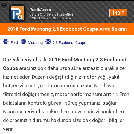
×
PratikAraba
Menü
İNDİR
Üstün Oto Servis Hizmetleri
ÜCRETSİZ - In Google Play
2018 Ford Mustang 2.3 Ecoboost Coupe Araç Bakımı
Ford
Mustang
2.3 Ecoboost Coupe
Düzenli periyodik ile
2018 Ford Mustang 2.3 Ecoboost
Coupe
aracınız çok daha uzun süre arızasız olarak size
hizmet eder. Düzenli değiştirdiğiniz motor yağı, yakıt
bütçenizi azaltır, motorun ömrünü uzatır. Kirli hava
filtrenizi değiştirmeniz, motor performansını arttırır. Fren
balataların kontrolü güvenli sürüş yapmanızı sağlar.
Kısacası periyodik bakım hem güvenliğinizi sağlar hem
de aracınızın durumu hakkında size çok değerli bilgiler
verir.