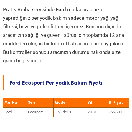
Pratik Araba servisinde
Ford
marka aracınıza
yaptırdığınız periyodik bakım sadece motor yağ, yağ
filtresi, hava ve polen filtresi içermez. Bunların dışında
aracınızın sağlığı ve güvenli sürüş için toplamda 12 ana
maddeden oluşan bir kontrol listesi aracınıza uygulanır.
Bu kontroller sonucu aracınızın durumu hakkında size
geniş bilgi sunulur.
Ford Ecosport Periyodik Bakım Fiyatı
Marka
Seri
Model
Yıl
Ford
Ecosport
1.5 Tdci ST
2018
6926 TL