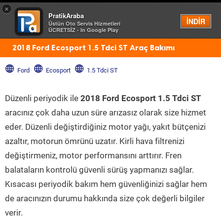
×
PratikAraba
Menü
İNDİR
Üstün Oto Servis Hizmetleri
ÜCRETSİZ - In Google Play
2018 Ford Ecosport 1.5 Tdci ST Araç Bakımı
Ford
Ecosport
1.5 Tdci ST
Düzenli periyodik ile
2018 Ford Ecosport 1.5 Tdci ST
aracınız çok daha uzun süre arızasız olarak size hizmet
eder. Düzenli değiştirdiğiniz motor yağı, yakıt bütçenizi
azaltır, motorun ömrünü uzatır. Kirli hava filtrenizi
değiştirmeniz, motor performansını arttırır. Fren
balataların kontrolü güvenli sürüş yapmanızı sağlar.
Kısacası periyodik bakım hem güvenliğinizi sağlar hem
de aracınızın durumu hakkında size çok değerli bilgiler
verir.