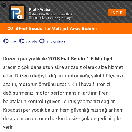
×
PratikAraba
Menü
İNDİR
Üstün Oto Servis Hizmetleri
ÜCRETSİZ - In Google Play
2018 Fiat Scudo 1.6 Multijet Araç Bakımı
Fiat
Scudo
1.6 Multijet
Düzenli periyodik ile
2018 Fiat Scudo 1.6 Multijet
aracınız çok daha uzun süre arızasız olarak size hizmet
eder. Düzenli değiştirdiğiniz motor yağı, yakıt bütçenizi
azaltır, motorun ömrünü uzatır. Kirli hava filtrenizi
değiştirmeniz, motor performansını arttırır. Fren
balataların kontrolü güvenli sürüş yapmanızı sağlar.
Kısacası periyodik bakım hem güvenliğinizi sağlar hem
de aracınızın durumu hakkında size çok değerli bilgiler
verir.