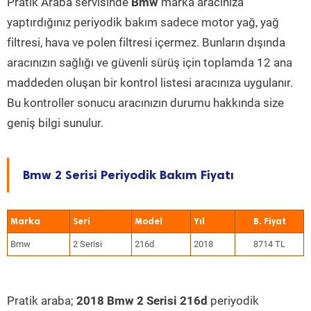
Pratik Araba servisinde
Bmw
marka aracınıza
yaptırdığınız periyodik bakım sadece motor yağ, yağ
filtresi, hava ve polen filtresi içermez. Bunların dışında
aracınızın sağlığı ve güvenli sürüş için toplamda 12 ana
maddeden oluşan bir kontrol listesi aracınıza uygulanır.
Bu kontroller sonucu aracınızın durumu hakkında size
geniş bilgi sunulur.
Bmw 2 Serisi Periyodik Bakım Fiyatı
Marka
Seri
Model
Yıl
Bmw
2 Serisi
216d
2018
8714 TL
Pratik araba;
2018 Bmw 2 Serisi 216d
periyodik