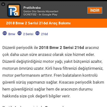
×
PratikAraba
Menü
İNDİR
Üstün Oto Servis Hizmetleri
ÜCRETSİZ - In Google Play
2018 Bmw 2 Serisi 216d Araç Bakımı
Bmw
2 Serisi
216d
Düzenli periyodik ile
2018 Bmw 2 Serisi 216d
aracınız
çok daha uzun süre arızasız olarak size hizmet eder.
Düzenli değiştirdiğiniz motor yağı, yakıt bütçenizi azaltır,
motorun ömrünü uzatır. Kirli hava filtrenizi değiştirmeniz,
motor performansını arttırır. Fren balataların kontrolü
güvenli sürüş yapmanızı sağlar. Kısacası periyodik bakım
hem güvenliğinizi sağlar hem de aracınızın durumu
hakkında size çok değerli bilgiler verir.