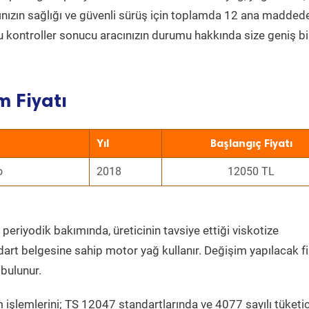
acınızın sağlığı ve güvenli sürüş için toplamda 12 ana madded
 Bu kontroller sonucu aracınızın durumu hakkında size geniş bi
m Fiyatı
Yıl
Başlangıç Fiyatı
o
2018
12050 TL
periyodik bakımında, üreticinin tavsiye ettiği viskotize
dart belgesine sahip motor yağ kullanır. Değişim yapılacak fi
bulunur.
 işlemlerini; TS 12047 standartlarında ve 4077 sayılı tüketic