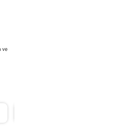
m ve
Volkswagen Passat Periyodik Bakım 11.253 
2021 Model 1.5 Tsi Motor