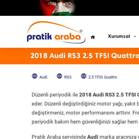
Kurumsal
2018 Audi RS3 2.5 TFSI Quattr
Audi
RS3
2.5 TFSI Quattro
Düzenli periyodik ile
2018 Audi RS3 2.5 TFSI 
eder. Düzenli değiştirdiğiniz motor yağı, yakıt b
değiştirmeniz, motor performansını arttırır. Fr
periyodik bakım hem güvenliğinizi sağlar hem d
Pratik Araba servisinde
Audi
marka aracınıza y