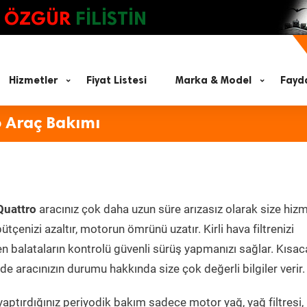
ÖZGÜR
FİLİSTİN
Hizmetler
Fiyat Listesi
Marka & Model
Fayda
o Araç Bakımı
Quattro
aracınız çok daha uzun süre arızasız olarak size hiz
ütçenizi azaltır, motorun ömrünü uzatır. Kirli hava filtrenizi
en balataların kontrolü güvenli sürüş yapmanızı sağlar. Kısac
e aracınızın durumu hakkında size çok değerli bilgiler verir.
aptırdığınız periyodik bakım sadece motor yağ, yağ filtresi,