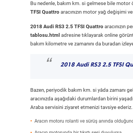
Bu nedenle, bakım km. si gelmese bile motor 
TFSI Quattro
aracınızın motor yağ değişimi ve 
2018 Audi RS3 2.5 TFSI Quattro
aracınızın pe
tablosu.html
adresine tıklayarak online görün
bakım kilometre ve zamanını da buradan izleyeb
“
2018 Audi RS3 2.5 TFSI Qu
Bazen, periyodik bakım km. si yâda zamanı gelme
aracınızda aşağıdaki durumlardan birini yaşadı
Araba servisini ziyaret etmenizi tavsiye ederiz.
Aracın motoru rolanti ve sürüş anında olduğund
Aracın motorunda bir tıkırtı sesi duyulursa