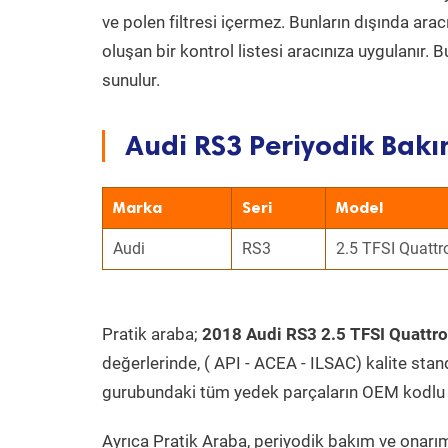
ve polen filtresi içermez. Bunların dışında ar
oluşan bir kontrol listesi aracınıza uygulanır.
sunulur.
Audi RS3 Periyodik Bakı
Marka
Seri
Model
Audi
RS3
2.5 TFSI Quattr
Pratik araba;
2018 Audi RS3 2.5 TFSI Quattro
değerlerinde, ( API - ACEA - ILSAC) kalite stan
gurubundaki tüm yedek parçaların OEM kodlu 
Ayrıca Pratik Araba, periyodik bakım ve onarım