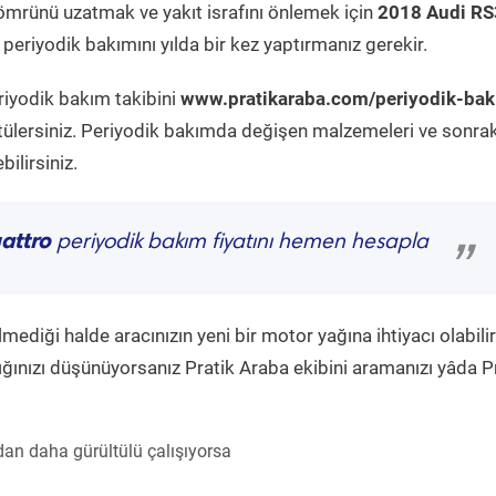
ömrünü uzatmak ve yakıt israfını önlemek için
2018 Audi RS
periyodik bakımını yılda bir kez yaptırmanız gerekir.
riyodik bakım takibini
www.pratikaraba.com/periyodik-ba
tülersiniz. Periyodik bakımda değişen malzemeleri ve sonrak
ilirsiniz.
attro
periyodik bakım fiyatını hemen hesapla
”
diği halde aracınızın yeni bir motor yağına ihtiyacı olabilir
ğınızı düşünüyorsanız Pratik Araba ekibini aramanızı yâda P
an daha gürültülü çalışıyorsa