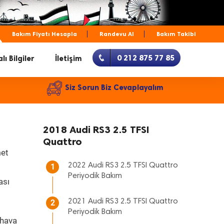
Bakım Fiyatı Hesapla
Randevu Al
Bakım Takibi
0 212 875 77 85
lı Bilgiler
İletişim
Siz Sorun Biz Cevaplayalım
2018 Audi RS3 2.5 TFSI
Quattro
met
2022 Audi RS3 2.5 TFSI Quattro
1
Periyodik Bakım
ası
2021 Audi RS3 2.5 TFSI Quattro
2
Periyodik Bakım
 hava