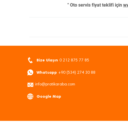
" Oto servis fiyat teklifi için
ww
Bize Ulaşın
0 212 875 77 85
Whatsapp
+90 (534) 274 30 88
info@pratikaraba.com
Google Map