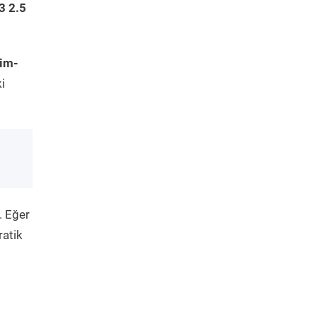
3 2.5
kim-
i
. Eğer
ratik