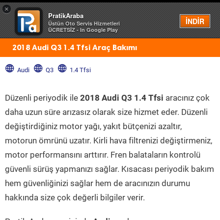
×
PratikAraba
Menü
İNDİR
Üstün Oto Servis Hizmetleri
ÜCRETSİZ - In Google Play
2018 Audi Q3 1.4 Tfsi Araç Bakımı
Audi
Q3
1.4 Tfsi
Düzenli periyodik ile
2018 Audi Q3 1.4 Tfsi
aracınız çok
daha uzun süre arızasız olarak size hizmet eder. Düzenli
değiştirdiğiniz motor yağı, yakıt bütçenizi azaltır,
motorun ömrünü uzatır. Kirli hava filtrenizi değiştirmeniz,
motor performansını arttırır. Fren balataların kontrolü
güvenli sürüş yapmanızı sağlar. Kısacası periyodik bakım
hem güvenliğinizi sağlar hem de aracınızın durumu
hakkında size çok değerli bilgiler verir.