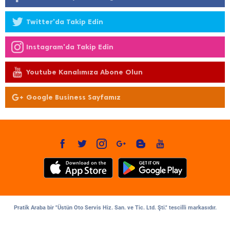
Twitter'da Takip Edin
Instagram'da Takip Edin
Youtube Kanalımıza Abone Olun
Google Business Sayfamız
Pratik Araba bir "Üstün Oto Servis Hiz. San. ve Tic. Ltd. Şti." tescilli markasıdır.