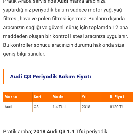
Pratik Araba servisinde
Audi
marka aracınıza
yaptırdığınız periyodik bakım sadece motor yağ, yağ
filtresi, hava ve polen filtresi içermez. Bunların dışında
aracınızın sağlığı ve güvenli sürüş için toplamda 12 ana
maddeden oluşan bir kontrol listesi aracınıza uygulanır.
Bu kontroller sonucu aracınızın durumu hakkında size
geniş bilgi sunulur.
Audi Q3 Periyodik Bakım Fiyatı
Marka
Seri
Model
Yıl
Audi
Q3
1.4 Tfsi
2018
8120 TL
Pratik araba;
2018 Audi Q3 1.4 Tfsi
periyodik