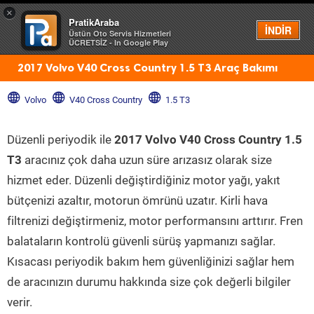
×
PratikAraba
Menü
İNDİR
Üstün Oto Servis Hizmetleri
ÜCRETSİZ - In Google Play
2017 Volvo V40 Cross Country 1.5 T3 Araç Bakımı
Volvo
V40 Cross Country
1.5 T3
Düzenli periyodik ile
2017 Volvo V40 Cross Country 1.5
T3
aracınız çok daha uzun süre arızasız olarak size
hizmet eder. Düzenli değiştirdiğiniz motor yağı, yakıt
bütçenizi azaltır, motorun ömrünü uzatır. Kirli hava
filtrenizi değiştirmeniz, motor performansını arttırır. Fren
balataların kontrolü güvenli sürüş yapmanızı sağlar.
Kısacası periyodik bakım hem güvenliğinizi sağlar hem
de aracınızın durumu hakkında size çok değerli bilgiler
verir.