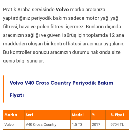
Pratik Araba servisinde
Volvo
marka aracınıza
yaptırdığınız periyodik bakım sadece motor yağ, yağ
filtresi, hava ve polen filtresi içermez. Bunların dışında
aracınızın sağlığı ve güvenli sürüş için toplamda 12 ana
maddeden oluşan bir kontrol listesi aracınıza uygulanır.
Bu kontroller sonucu aracınızın durumu hakkında size
geniş bilgi sunulur.
Volvo V40 Cross Country Periyodik Bakım
Fiyatı
Marka
Seri
Model
Yıl
Volvo
V40 Cross Country
1.5 T3
2017
9704 TL