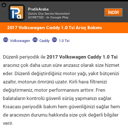
×
PratikAraba
Menü
İNDİR
Üstün Oto Servis Hizmetleri
ÜCRETSİZ - In Google Play
2017 Volkswagen Caddy 1.0 Tsi Araç Bakımı
Volkswagen
Caddy
1.0 Tsi
Düzenli periyodik ile
2017 Volkswagen Caddy 1.0 Tsi
aracınız çok daha uzun süre arızasız olarak size hizmet
eder. Düzenli değiştirdiğiniz motor yağı, yakıt bütçenizi
azaltır, motorun ömrünü uzatır. Kirli hava filtrenizi
değiştirmeniz, motor performansını arttırır. Fren
balataların kontrolü güvenli sürüş yapmanızı sağlar.
Kısacası periyodik bakım hem güvenliğinizi sağlar hem
de aracınızın durumu hakkında size çok değerli bilgiler
verir.