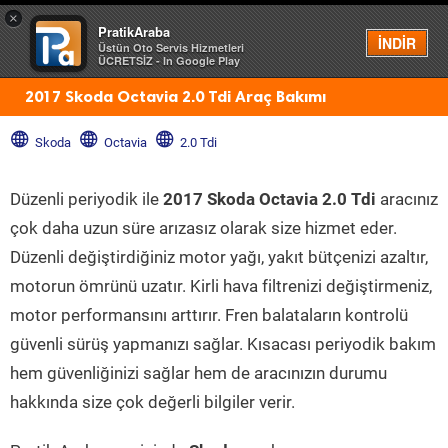
×
PratikAraba
Menü
İNDİR
Üstün Oto Servis Hizmetleri
ÜCRETSİZ - In Google Play
2017 Skoda Octavia 2.0 Tdi Araç Bakımı
Skoda
Octavia
2.0 Tdi
Düzenli periyodik ile
2017 Skoda Octavia 2.0 Tdi
aracınız
çok daha uzun süre arızasız olarak size hizmet eder.
Düzenli değiştirdiğiniz motor yağı, yakıt bütçenizi azaltır,
motorun ömrünü uzatır. Kirli hava filtrenizi değiştirmeniz,
motor performansını arttırır. Fren balataların kontrolü
güvenli sürüş yapmanızı sağlar. Kısacası periyodik bakım
hem güvenliğinizi sağlar hem de aracınızın durumu
hakkında size çok değerli bilgiler verir.