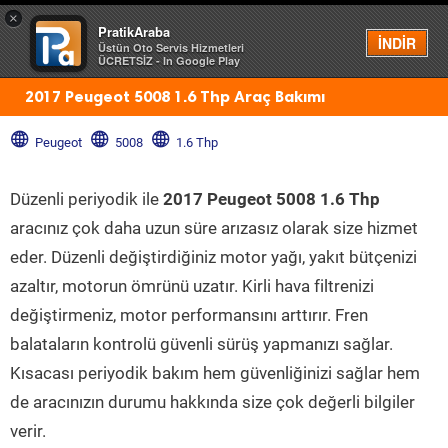
×
PratikAraba
Menü
İNDİR
Üstün Oto Servis Hizmetleri
ÜCRETSİZ - In Google Play
2017 Peugeot 5008 1.6 Thp Araç Bakımı
Peugeot
5008
1.6 Thp
Düzenli periyodik ile
2017 Peugeot 5008 1.6 Thp
aracınız çok daha uzun süre arızasız olarak size hizmet
eder. Düzenli değiştirdiğiniz motor yağı, yakıt bütçenizi
azaltır, motorun ömrünü uzatır. Kirli hava filtrenizi
değiştirmeniz, motor performansını arttırır. Fren
balataların kontrolü güvenli sürüş yapmanızı sağlar.
Kısacası periyodik bakım hem güvenliğinizi sağlar hem
de aracınızın durumu hakkında size çok değerli bilgiler
verir.