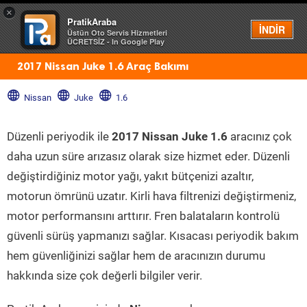
×
PratikAraba
Menü
İNDİR
Üstün Oto Servis Hizmetleri
ÜCRETSİZ - In Google Play
2017 Nissan Juke 1.6 Araç Bakımı
Nissan
Juke
1.6
Düzenli periyodik ile
2017 Nissan Juke 1.6
aracınız çok
daha uzun süre arızasız olarak size hizmet eder. Düzenli
değiştirdiğiniz motor yağı, yakıt bütçenizi azaltır,
motorun ömrünü uzatır. Kirli hava filtrenizi değiştirmeniz,
motor performansını arttırır. Fren balataların kontrolü
güvenli sürüş yapmanızı sağlar. Kısacası periyodik bakım
hem güvenliğinizi sağlar hem de aracınızın durumu
hakkında size çok değerli bilgiler verir.