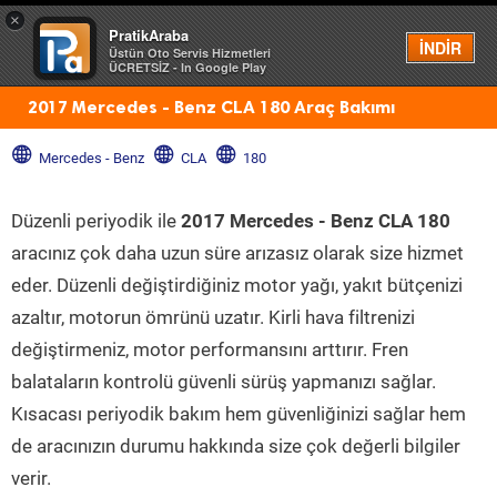
×
PratikAraba
Menü
İNDİR
Üstün Oto Servis Hizmetleri
ÜCRETSİZ - In Google Play
2017 Mercedes - Benz CLA 180 Araç Bakımı
Mercedes - Benz
CLA
180
Düzenli periyodik ile
2017 Mercedes - Benz CLA 180
aracınız çok daha uzun süre arızasız olarak size hizmet
eder. Düzenli değiştirdiğiniz motor yağı, yakıt bütçenizi
azaltır, motorun ömrünü uzatır. Kirli hava filtrenizi
değiştirmeniz, motor performansını arttırır. Fren
balataların kontrolü güvenli sürüş yapmanızı sağlar.
Kısacası periyodik bakım hem güvenliğinizi sağlar hem
de aracınızın durumu hakkında size çok değerli bilgiler
verir.