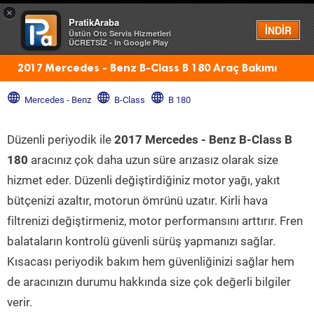
×
PratikAraba
Menü
İNDİR
Üstün Oto Servis Hizmetleri
ÜCRETSİZ - In Google Play
2017 Mercedes - Benz B-Class B 180 Araç Bakımı
Mercedes - Benz
B-Class
B 180
Düzenli periyodik ile
2017 Mercedes - Benz B-Class B
180
aracınız çok daha uzun süre arızasız olarak size
hizmet eder. Düzenli değiştirdiğiniz motor yağı, yakıt
bütçenizi azaltır, motorun ömrünü uzatır. Kirli hava
filtrenizi değiştirmeniz, motor performansını arttırır. Fren
balataların kontrolü güvenli sürüş yapmanızı sağlar.
Kısacası periyodik bakım hem güvenliğinizi sağlar hem
de aracınızın durumu hakkında size çok değerli bilgiler
verir.