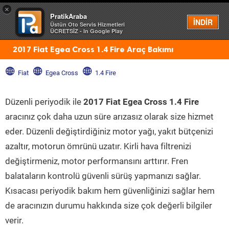
×
PratikAraba
Menü
İNDİR
Üstün Oto Servis Hizmetleri
ÜCRETSİZ - In Google Play
2017 Fiat Egea Cross 1.4 Fire Araç Bakımı
Fiat
Egea Cross
1.4 Fire
Düzenli periyodik ile
2017 Fiat Egea Cross 1.4 Fire
aracınız çok daha uzun süre arızasız olarak size hizmet
eder. Düzenli değiştirdiğiniz motor yağı, yakıt bütçenizi
azaltır, motorun ömrünü uzatır. Kirli hava filtrenizi
değiştirmeniz, motor performansını arttırır. Fren
balataların kontrolü güvenli sürüş yapmanızı sağlar.
Kısacası periyodik bakım hem güvenliğinizi sağlar hem
de aracınızın durumu hakkında size çok değerli bilgiler
verir.