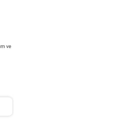
ım ve
TL
Hyundai Accent Era Periyodik Bakım 5.310 T
2010 Model 1.4 Motor