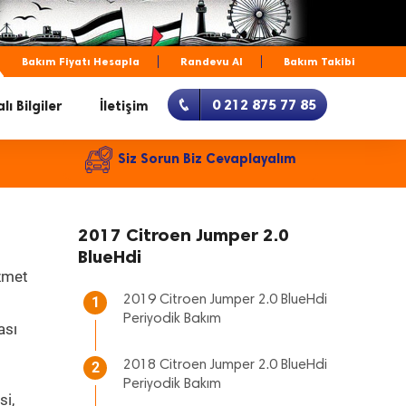
Bakım Fiyatı Hesapla
Randevu Al
Bakım Takibi
0 212 875 77 85
lı Bilgiler
İletişim
Siz Sorun Biz Cevaplayalım
2017 Citroen Jumper 2.0
BlueHdi
izmet
2019 Citroen Jumper 2.0 BlueHdi
1
Periyodik Bakım
ası
2018 Citroen Jumper 2.0 BlueHdi
2
Periyodik Bakım
si,