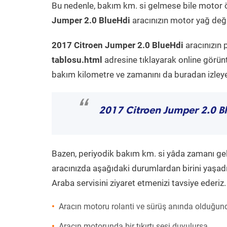
Bu nedenle, bakım km. si gelmese bile motor 
Jumper 2.0 BlueHdi
aracınızın motor yağ deği
2017 Citroen Jumper 2.0 BlueHdi
aracınızın 
tablosu.html
adresine tıklayarak online görün
bakım kilometre ve zamanını da buradan izleyeb
“
2017 Citroen Jumper 2.0 B
Bazen, periyodik bakım km. si yâda zamanı gelme
aracınızda aşağıdaki durumlardan birini yaşadı
Araba servisini ziyaret etmenizi tavsiye ederiz.
Aracın motoru rolanti ve sürüş anında olduğund
Aracın motorunda bir tıkırtı sesi duyulursa