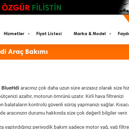
ÖZGÜR
FİLİSTİN
Hizmetler
Fiyat Listesi
Marka & Model
Fayda
di Araç Bakımı
 BlueHdi
aracınız çok daha uzun süre arızasız olarak size h
ütçenizi azaltır, motorun ömrünü uzatır. Kirli hava filtrenizi
en balataların kontrolü güvenli sürüş yapmanızı sağlar. Kısac
e aracınızın durumu hakkında size çok değerli bilgiler verir.
a yaptırdığınız periyodik bakım sadece motor yağ, yağ filtre