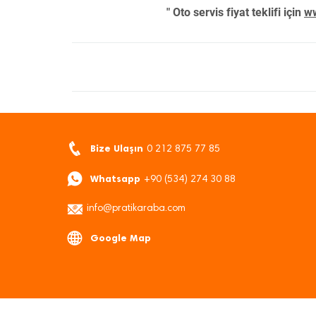
" Oto servis fiyat teklifi için
ww
Bize Ulaşın
0 212 875 77 85
Whatsapp
+90 (534) 274 30 88
info@pratikaraba.com
Google Map