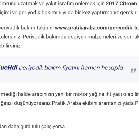
ömrünü uzatmak ve yakıt israfını önlemek için
2017 Citroen
şimi ve periyodik bakımını yılda bir kez yaptırmanız gerekir.
periyodik bakım takibini
www.pratikaraba.com/periyodik-b
tülersiniz. Periyodik bakımda değişen malzemeleri ve sonrak
ilirsiniz.
lueHdi
periyodik bakım fiyatını hemen hesapla
”
diği halde aracınızın yeni bir motor yağına ihtiyacı olabilir
ğınızı düşünüyorsanız Pratik Araba ekibini aramanızı yâda P
an daha gürültülü çalışıyorsa