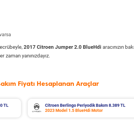
 varsa
tecrübeyle,
2017 Citroen Jumper 2.0 BlueHdi
aracınızın bak
er zaman yanınızdayız.
Bakım Fiyatı Hesaplanan Araçlar
.389 TL
Fiat Egea Cross Periyodik Bakım 8.683 
2023 Model 1.6 Multijet Motor