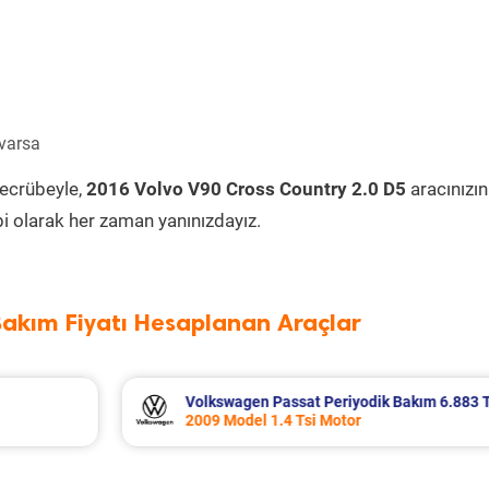
 varsa
tecrübeyle,
2016 Volvo V90 Cross Country 2.0 D5
aracınızın
i olarak her zaman yanınızdayız.
Bakım Fiyatı Hesaplanan Araçlar
 6.883 TL
Citroen C4 X Periyodik Bakım 8.370 TL
2024 Model 1.2 Puretech Motor