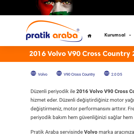
Kurumsal
2016 Volvo V90 Cross Country 
Volvo
V90 Cross Country
2.0 D5
Düzenli periyodik ile
2016 Volvo V90 Cross C
hizmet eder. Düzenli değiştirdiğiniz motor yağı, 
değiştirmeniz, motor performansını arttırır. Fr
periyodik bakım hem güvenliğinizi sağlar hem d
Pratik Araba servisinde
Volvo
marka aracınıza 