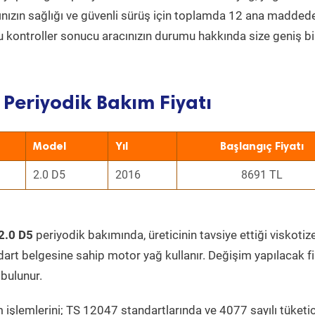
acınızın sağlığı ve güvenli sürüş için toplamda 12 ana madded
 Bu kontroller sonucu aracınızın durumu hakkında size geniş bi
 Periyodik Bakım Fiyatı
Model
Yıl
Başlangıç Fiyatı
2.0 D5
2016
8691 TL
 2.0 D5
periyodik bakımında, üreticinin tavsiye ettiği viskotiz
dart belgesine sahip motor yağ kullanır. Değişim yapılacak fi
bulunur.
 işlemlerini; TS 12047 standartlarında ve 4077 sayılı tüketic