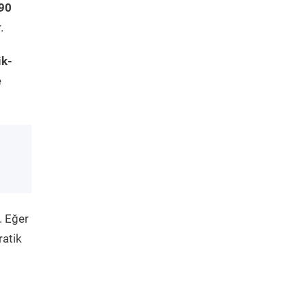
90
.
ik-
e
. Eğer
ratik