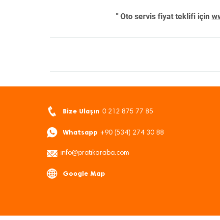
" Oto servis fiyat teklifi için
ww
Bize Ulaşın
0 212 875 77 85
Whatsapp
+90 (534) 274 30 88
info@pratikaraba.com
Google Map