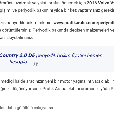
ömrünü uzatmak ve yakıt israfını önlemek için
2016 Volvo V
işimi ve periyodik bakımını yılda bir kez yaptırmanız gerekir
ızın periyodik bakım takibini
www.pratikaraba.com/periyod
e görüntülersiniz. Periyodik bakımda değişen malzemeleri v
 izleyebilirsiniz.
Country 2.0 D5
periyodik bakım fiyatını hemen
hesapla
”
diği halde aracınızın yeni bir motor yağına ihtiyacı olabilir
ğınızı düşünüyorsanız Pratik Araba ekibini aramanızı yâda P
an daha gürültülü çalışıyorsa