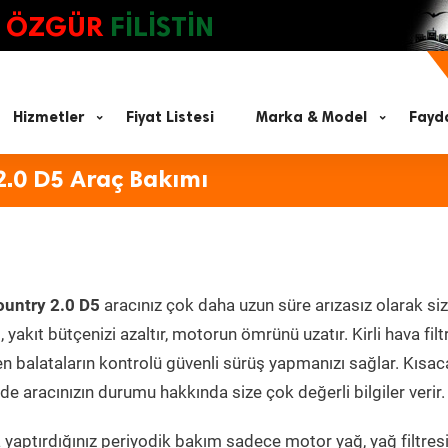
ÖZGÜR
FİLİSTİN
Hizmetler
Fiyat Listesi
Marka & Model
Fayda
2.0 D5 Araç Bakımı
ountry 2.0 D5
aracınız çok daha uzun süre arızasız olarak si
yakıt bütçenizi azaltır, motorun ömrünü uzatır. Kirli hava filt
en balataların kontrolü güvenli sürüş yapmanızı sağlar. Kısac
e aracınızın durumu hakkında size çok değerli bilgiler verir.
yaptırdığınız periyodik bakım sadece motor yağ, yağ filtresi