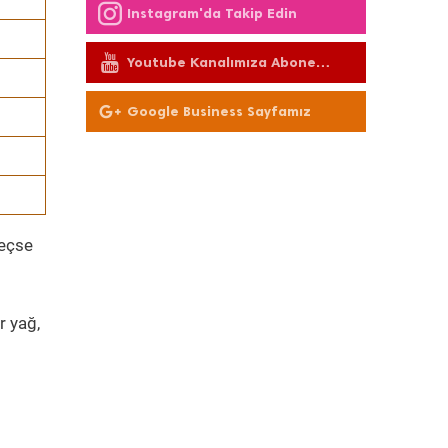
Instagram'da Takip Edin
Youtube Kanalımıza Abone
Olun
Google Business Sayfamız
geçse
r yağ,