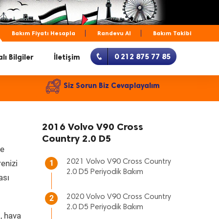
Bakım Fiyatı Hesapla
Randevu Al
Bakım Takibi
0 212 875 77 85
lı Bilgiler
İletişim
Siz Sorun Biz Cevaplayalım
2016 Volvo V90 Cross
Country 2.0 D5
ze
2021 Volvo V90 Cross Country
renizi
1
2.0 D5 Periyodik Bakım
ası
2020 Volvo V90 Cross Country
2
2.0 D5 Periyodik Bakım
, hava