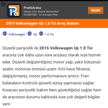
×
PratikAraba
Menü
İNDİR
Üstün Oto Servis Hizmetleri
ÜCRETSİZ - In Google Play
2016 Volkswagen Up 1.0 Tsi Araç Bakımı
Volkswagen
Up
1.0 Tsi
Düzenli periyodik ile
2016 Volkswagen Up 1.0 Tsi
aracınız çok daha uzun süre arızasız olarak size hizmet
eder. Düzenli değiştirdiğiniz motor yağı, yakıt bütçenizi
azaltır, motorun ömrünü uzatır. Kirli hava filtrenizi
değiştirmeniz, motor performansını arttırır. Fren
balataların kontrolü güvenli sürüş yapmanızı sağlar.
Kısacası periyodik bakım hem güvenliğinizi sağlar hem
de aracınızın durumu hakkında size çok değerli bilgiler
verir.