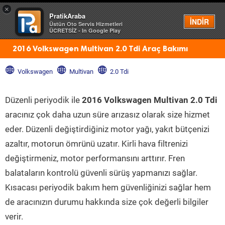
×
PratikAraba
Menü
İNDİR
Üstün Oto Servis Hizmetleri
ÜCRETSİZ - In Google Play
2016 Volkswagen Multivan 2.0 Tdi Araç Bakımı
Volkswagen
Multivan
2.0 Tdi
Düzenli periyodik ile
2016 Volkswagen Multivan 2.0 Tdi
aracınız çok daha uzun süre arızasız olarak size hizmet
eder. Düzenli değiştirdiğiniz motor yağı, yakıt bütçenizi
azaltır, motorun ömrünü uzatır. Kirli hava filtrenizi
değiştirmeniz, motor performansını arttırır. Fren
balataların kontrolü güvenli sürüş yapmanızı sağlar.
Kısacası periyodik bakım hem güvenliğinizi sağlar hem
de aracınızın durumu hakkında size çok değerli bilgiler
verir.