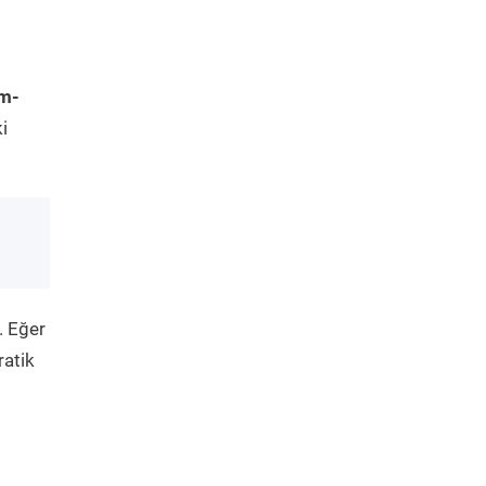
im-
i
. Eğer
ratik