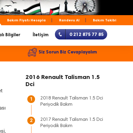
Bakım Fiyatı Hesapla
Randevu Al
Bakım Takibi
0 212 875 77 85
lı Bilgiler
İletişim
Siz Sorun Biz Cevaplayalım
2016 Renault Talisman 1.5
Dci
et
2018 Renault Talisman 1.5 Dci
1
Periyodik Bakım
ası
2017 Renault Talisman 1.5 Dci
2
Periyodik Bakım
si,