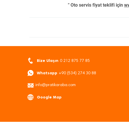
" Oto servis fiyat teklifi için
ww
Bize Ulaşın
0 212 875 77 85
Whatsapp
+90 (534) 274 30 88
info@pratikaraba.com
Google Map