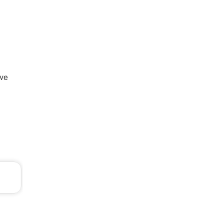
 ve
Seat Leon Periyodik Bakım 7.135 TL
2013 Model 1.2 Tsi Motor