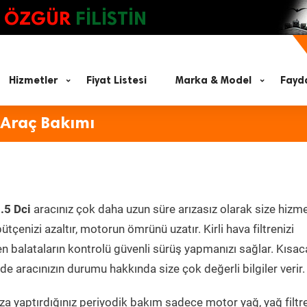
ÖZGÜR
FİLİSTİN
Hizmetler
Fiyat Listesi
Marka & Model
Fayda
 Araç Bakımı
.5 Dci
aracınız çok daha uzun süre arızasız olarak size hizm
ütçenizi azaltır, motorun ömrünü uzatır. Kirli hava filtrenizi
en balataların kontrolü güvenli sürüş yapmanızı sağlar. Kısac
e aracınızın durumu hakkında size çok değerli bilgiler verir.
a yaptırdığınız periyodik bakım sadece motor yağ, yağ filtre