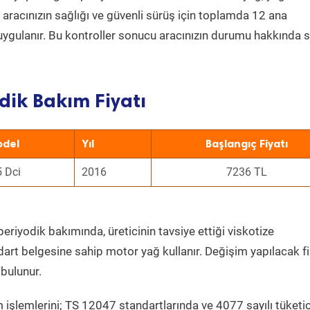
a aracınızın sağlığı ve güvenli sürüş için toplamda 12 ana
uygulanır. Bu kontroller sonucu aracınızın durumu hakkında s
dik Bakım Fiyatı
del
Yıl
Başlangıç Fiyatı
5 Dci
2016
7236 TL
periyodik bakımında, üreticinin tavsiye ettiği viskotize
dart belgesine sahip motor yağ kullanır. Değişim yapılacak fi
bulunur.
 işlemlerini; TS 12047 standartlarında ve 4077 sayılı tüketic