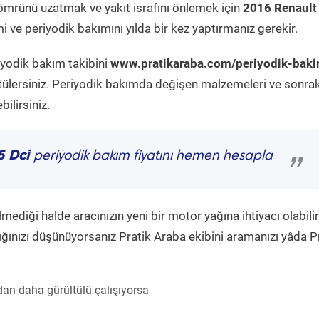
ömrünü uzatmak ve yakıt israfını önlemek için
2016 Renault
i ve periyodik bakımını yılda bir kez yaptırmanız gerekir.
iyodik bakım takibini
www.pratikaraba.com/periyodik-bak
tülersiniz. Periyodik bakımda değişen malzemeleri ve sonrak
ilirsiniz.
5 Dci
periyodik bakım fiyatını hemen hesapla
”
diği halde aracınızın yeni bir motor yağına ihtiyacı olabilir
ğınızı düşünüyorsanız Pratik Araba ekibini aramanızı yâda P
an daha gürültülü çalışıyorsa