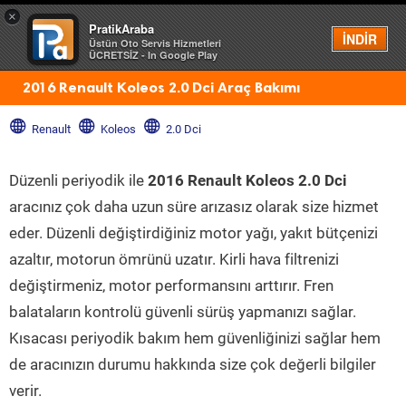
×
PratikAraba
Menü
İNDİR
Üstün Oto Servis Hizmetleri
ÜCRETSİZ - In Google Play
2016 Renault Koleos 2.0 Dci Araç Bakımı
Renault
Koleos
2.0 Dci
Düzenli periyodik ile
2016 Renault Koleos 2.0 Dci
aracınız çok daha uzun süre arızasız olarak size hizmet
eder. Düzenli değiştirdiğiniz motor yağı, yakıt bütçenizi
azaltır, motorun ömrünü uzatır. Kirli hava filtrenizi
değiştirmeniz, motor performansını arttırır. Fren
balataların kontrolü güvenli sürüş yapmanızı sağlar.
Kısacası periyodik bakım hem güvenliğinizi sağlar hem
de aracınızın durumu hakkında size çok değerli bilgiler
verir.