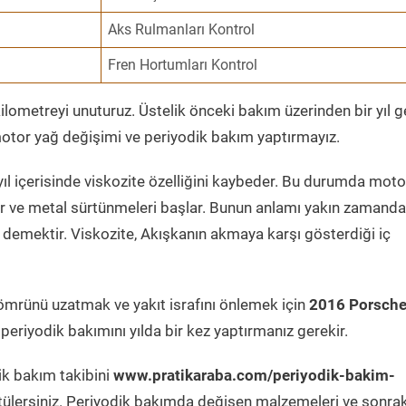
Aks Rulmanları Kontrol
Fren Hortumları Kontrol
ometreyi unuturuz. Üstelik önceki bakım üzerinden bir yıl 
tor yağ değişimi ve periyodik bakım yaptırmayız.
ıl içerisinde viskozite özelliğini kaybeder. Bu durumda moto
er ve metal sürtünmeleri başlar. Bunun anlamı yakın zamanda
demektir. Viskozite, Akışkanın akmaya karşı gösterdiği iç
ömrünü uzatmak ve yakıt israfını önlemek için
2016 Porsch
periyodik bakımını yılda bir kez yaptırmanız gerekir.
ik bakım takibini
www.pratikaraba.com/periyodik-bakim-
tülersiniz. Periyodik bakımda değişen malzemeleri ve sonrak