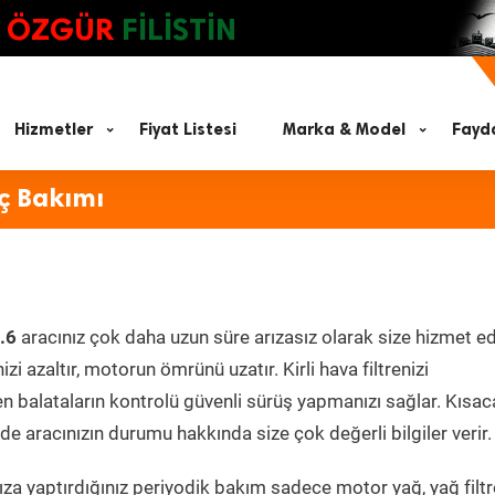
ÖZGÜR
FİLİSTİN
Hizmetler
Fiyat Listesi
Marka & Model
Fayda
ç Bakımı
.6
aracınız çok daha uzun süre arızasız olarak size hizmet ed
zi azaltır, motorun ömrünü uzatır. Kirli hava filtrenizi
en balataların kontrolü güvenli sürüş yapmanızı sağlar. Kısac
e aracınızın durumu hakkında size çok değerli bilgiler verir.
za yaptırdığınız periyodik bakım sadece motor yağ, yağ filtr