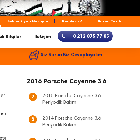
Bakım Fiyatı Hesapla
Randevu Al
Bakım Takibi
0 212 875 77 85
lı Bilgiler
İletişim
Siz Sorun Biz Cevaplayalım
2016 Porsche Cayenne 3.6
er.
2015 Porsche Cayenne 3.6
2
Periyodik Bakım
ası
2014 Porsche Cayenne 3.6
3
Periyodik Bakım
esi,