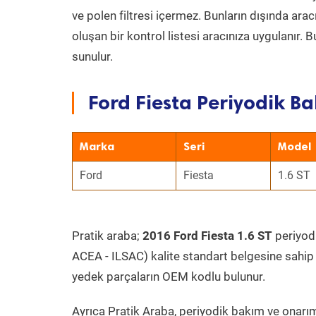
ve polen filtresi içermez. Bunların dışında ar
oluşan bir kontrol listesi aracınıza uygulanır.
sunulur.
Ford Fiesta Periyodik Ba
Marka
Seri
Model
Ford
Fiesta
1.6 ST
Pratik araba;
2016 Ford Fiesta 1.6 ST
periyodi
ACEA - ILSAC) kalite standart belgesine sahip
yedek parçaların OEM kodlu bulunur.
Ayrıca Pratik Araba, periyodik bakım ve onarım