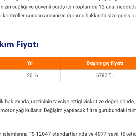
acınızın sağlığı ve güvenli sürüş için toplamda 12 ana madded
 Bu kontroller sonucu aracınızın durumu hakkında size geniş bi
kım Fiyatı
Yıl
Başlangıç Fiyatı
2016
6782 TL
k bakımında, üreticinin tavsiye ettiği viskotize değerlerinde, 
 motor yağ kullanır. Değişim yapılacak filtre gurubundaki tü
 işlemlerini; TS 12047 standartlarında ve 4077 sayılı tüketic