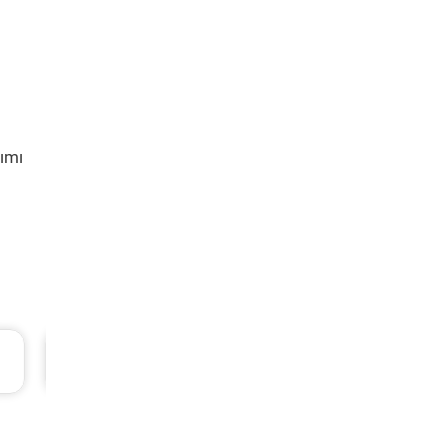
ımı
L
Hyundai Accent Era Periyodik Bakım 5.310 T
2010 Model 1.4 Motor