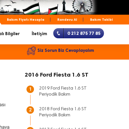
Bakım Fiyatı Hesapla
Randevu Al
Bakım Takibi
0 212 875 77 85
lı Bilgiler
İletişim
Siz Sorun Biz Cevaplayalım
2016 Ford Fiesta 1.6 ST
2019 Ford Fiesta 1.6 ST
1
Periyodik Bakım
ası
2018 Ford Fiesta 1.6 ST
2
Periyodik Bakım
 hava