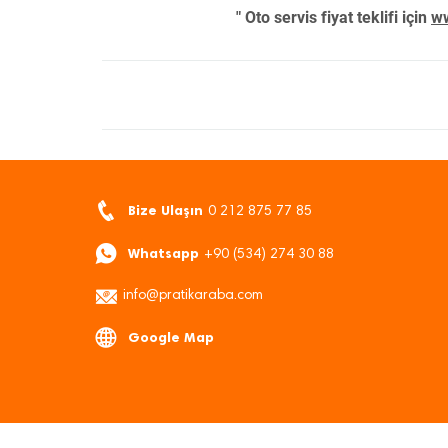
" Oto servis fiyat teklifi için
ww
Bize Ulaşın
0 212 875 77 85
Whatsapp
+90 (534) 274 30 88
info@pratikaraba.com
Google Map