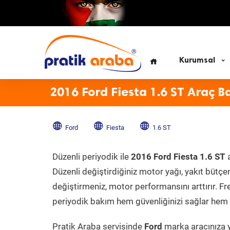
Kurumsal
2016 Ford Fiesta 1.6 ST Araç B
Ford
Fiesta
1.6 ST
Düzenli periyodik ile
2016 Ford Fiesta 1.6 ST
a
Düzenli değiştirdiğiniz motor yağı, yakıt bütçeni
değiştirmeniz, motor performansını arttırır. Fr
periyodik bakım hem güvenliğinizi sağlar hem d
Pratik Araba servisinde
Ford
marka aracınıza y