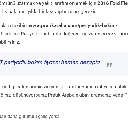
ömrünü uzatmak ve yakıt israfını önlemek için
2016 Ford Fie
ik bakımını yılda bir kez yaptırmanız gerekir.
bakım takibini
www.pratikaraba.com/periyodik-bakim-
tülersiniz. Periyodik bakımda değişen malzemeleri ve sonrak
ilirsiniz.
T
periyodik bakım fiyatını hemen hesapla
”
diği halde aracınızın yeni bir motor yağına ihtiyacı olabilir
ğınızı düşünüyorsanız Pratik Araba ekibini aramanızı yâda P
an daha gürültülü çalışıyorsa