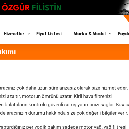
ÖZGÜR
FİLİSTİN
Hizmetler
Fiyat Listesi
Marka & Model
Fayda
akımı
racınız çok daha uzun süre arızasız olarak size hizmet eder.
zi azaltır, motorun ömrünü uzatır. Kirli hava filtrenizi
en balataların kontrolü güvenli sürüş yapmanızı sağlar. Kısac
e aracınızın durumu hakkında size çok değerli bilgiler verir.
aptırdığınız periyodik bakım sadece motor yağ, yağ filtresi,