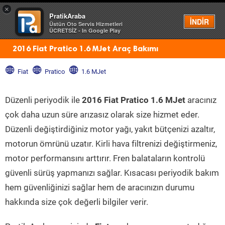
×
PratikAraba
Menü
İNDİR
Üstün Oto Servis Hizmetleri
ÜCRETSİZ - In Google Play
2016 Fiat Pratico 1.6 MJet Araç Bakımı
Fiat
Pratico
1.6 MJet
Düzenli periyodik ile
2016 Fiat Pratico 1.6 MJet
aracınız
çok daha uzun süre arızasız olarak size hizmet eder.
Düzenli değiştirdiğiniz motor yağı, yakıt bütçenizi azaltır,
motorun ömrünü uzatır. Kirli hava filtrenizi değiştirmeniz,
motor performansını arttırır. Fren balataların kontrolü
güvenli sürüş yapmanızı sağlar. Kısacası periyodik bakım
hem güvenliğinizi sağlar hem de aracınızın durumu
hakkında size çok değerli bilgiler verir.